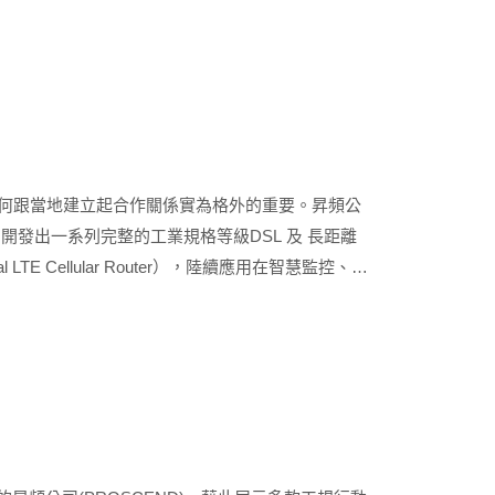
如何跟當地建立起合作關係實為格外的重要。昇頻公
，開發出一系列完整的工業規格等級DSL 及 長距離
E Cellular Router），陸續應用在智慧監控、電
日、瑞士、印度、以色列等科技指標國家都有成功