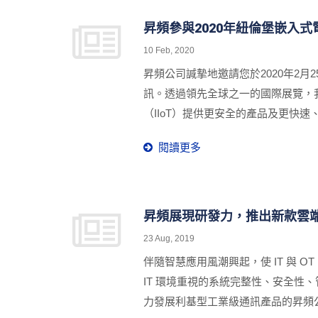
昇頻參與2020年紐倫堡嵌入式電子
10 Feb, 2020
昇頻公司諴摰地邀請您於2020年2月25日
訊。透過領先全球之一的國際展覽，
（IIoT）提供更安全的產品及更快速、
點。
閱讀更多
昇頻展現研發力，推出新款雲
23 Aug, 2019
伴隨智慧應用風潮興起，使 IT 與
IT 環境重視的系統完整性、安全
力發展利基型工業級通訊產品的昇頻公司