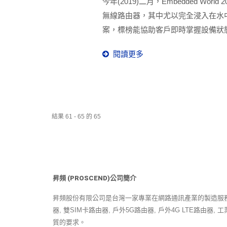
今年(2019)二月，Embedded 
無線路由器，其中尤以完全浸入在水中
案，標榜能協助客戶即時掌握設備狀
評。
閱讀更多
結果 61 - 65 的 65
昇頻 (PROSCEND)公司簡介
昇頻股份有限公司是台灣一家專業在網路通訊產業的製造服務商。 
器, 雙SIM卡路由器, 戶外5G路由器, 戶外4G LTE路由
質的要求。