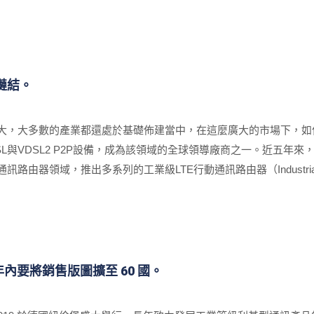
em）智能整合型雲端服務管理方案。
鏈結。
巨大，大多數的產業都還處於基礎佈建當中，在這麼廣大的市場下，
DSL與VDSL2 P2P設備，成為該領域的全球領導廠商之一。近五年來
訊路由器領域，推出多系列的工業級LTE行動通訊路由器（Industrial LT
能力與技術支援實力深受肯定，昇頻工規通訊產品已在美、德、法、
。
內要將銷售版圖擴至 60 國。