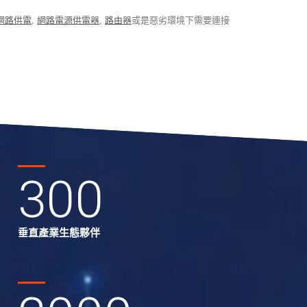
網路供電
,
網路電源供電器
,
路由器
或是惡劣環境下需要連接
300
垂直產業生態夥伴