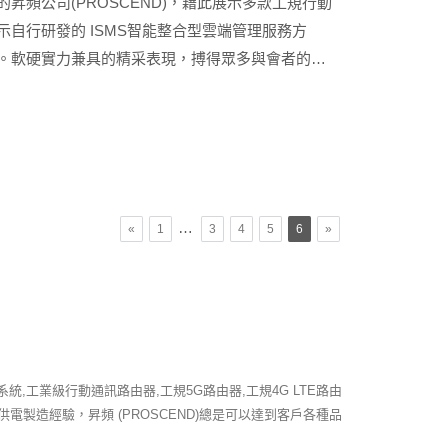
產品的昇頻公司(PROSCEND)，藉此展示多款工規行動
自行研發的 ISMS智能整合型雲端管理服務方
。軟硬實力兼具的精采表現，搏得眾多與會者的好
…
«
1
3
4
5
6
»
,工業級行動通訊路由器,工規5G路由器,工規4G LTE路由
網路供電製造經驗，昇頻 (PROSCEND)總是可以達到客戶各種品