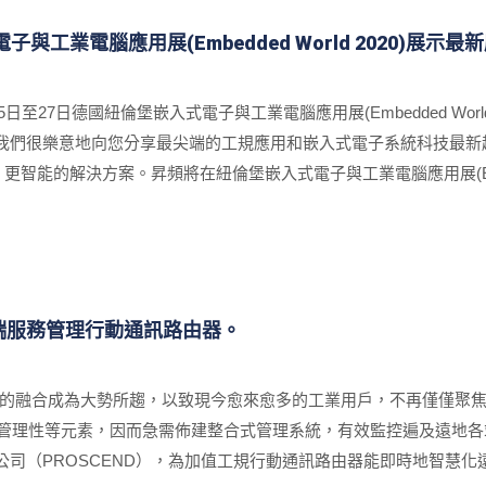
與工業電腦應用展(Embedded World 2020)展示
至27日德國紐倫堡嵌入式電子與工業電腦應用展(Embedded World 
我們很樂意地向您分享最尖端的工規應用和嵌入式電子系統科技最新趨
更智能的解決方案。昇頻將在紐倫堡嵌入式電子與工業電腦應用展(Embedd
端服務管理行動通訊路由器。
 OT 的融合成為大勢所趨，以致現今愈來愈多的工業用戶，不再僅僅
性、管理性等元素，因而急需佈建整合式管理系統，有效監控遍及遠地
（PROSCEND），為加值工規行動通訊路由器能即時地智慧化遠端控管，