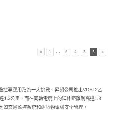
…
«
1
3
4
5
6
»
控等應用乃為一大挑戰。昇頻公司推出VDSL2乙
1.2公里，而在同軸電纜上的延伸距離則高達1.8
例如交通監控系統和建築物電梯安全管理。