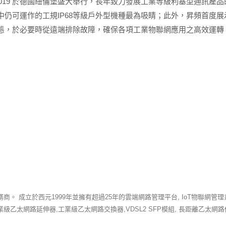
World 2019 於德國紐倫堡盛大舉行，長年致力發展工業等級利基型通訊
仍可運作的工規IP68等級戶外型機種最為吸睛；此外，昇頻首度展示
態，於必要時從遠端排除故障，確保各項工業物聯網應用之高效運轉
成立於西元1999年並擁有超過25年的雲端網路管理平台, IoT物聯網管理系統
器, 工業級乙太網路延伸器,工業級乙太網路交換器,VDSL2 SFP模組, 長距離乙太