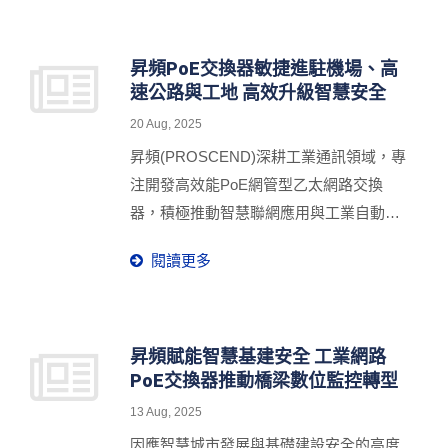
速引擎。
健前行？這正是「AI × 資安 × 物聯網」三
軸驅動所帶來的深遠影響。昇頻
（PROSCEND）秉持「TEAMPROS 專
昇頻PoE交換器敏捷進駐機場、高
速公路與工地 高效升級智慧安全
業匯聚，共創未來」精神，聯手譜威科
技、鐵雲科技、眾至資訊與VCA
20 Aug, 2025
Technology等跨域夥伴，近日於高雄舉辦
昇頻(PROSCEND)深耕工業通訊領域，專
「TEAMPROS Kaohsiung 2025」，齊聚
注開發高效能PoE網管型乙太網路交換
來自各領域標竿企業先進共同探討與深度
器，積極推動智慧聯網應用與工業自動化
交流。以「AI × 資安 × 物聯網」為三大軸
網路解決方案。攜手系統整合夥伴諾錡，
心，透過專題演講與互動展示五大亮點，
閱讀更多
成功將850X-28P高效PoE網管型交換器部
涵蓋「AIoT三重資安聯防、AI賦能維運韌
署於台灣機場、高速公路與建築工地，協
性、AI資安協同防禦、AI數據自主決策、
助打造具高穩定性的智慧監控網路架構，
AI驅動安全治理」，精彩呈現智能化跨域
展現其在工業場域部署的可靠性與強韌
昇頻賦能智慧基建安全 工業網路
解決方案，為產業生態共創智慧韌性與永
PoE交換器推動橋梁數位監控轉型
性。
續轉型。
13 Aug, 2025
因應智慧城市發展與基礎建設安全的高度