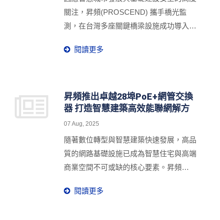
關注，昇頻(PROSCEND) 攜手橋光監
測，在台灣多座關鍵橋梁設施成功導入工
業級乙太網路解決方案。此一合作突破長
閱讀更多
距離攝影機佈建困難與網路訊號不穩等技
術瓶頸，全面強化橋梁監控效能，實現高
效智慧化的公共安全管理。
昇頻推出卓越28埠PoE+網管交換
器 打造智慧建築高效能聯網解方
07 Aug, 2025
隨著數位轉型與智慧建築快速發展，高品
質的網路基礎設施已成為智慧住宅與高端
商業空間不可或缺的核心要素。昇頻
(PROSCEND)與安橋聖科技攜手合作，推
閱讀更多
出革新性的28埠PoE+網管型交換器850X-
28P，為智慧建築網路解決方案帶來全新