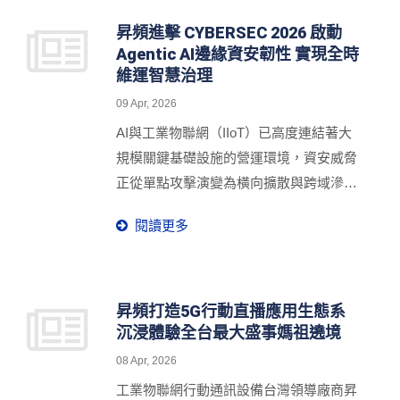
昇頻進擊 CYBERSEC 2026 啟動
Agentic AI邊緣資安韌性 實現全時
維運智慧治理
09 Apr, 2026
AI與工業物聯網（IIoT）已高度連結著大
規模關鍵基礎設施的營運環境，資安威脅
正從單點攻擊演變為橫向擴散與跨域滲
透。昇頻（PROSCEND）長期深耕智慧
閱讀更多
城市、交通運輸、能源管理與工業自動化
等應用場域，致力於提升工業物聯網資安
邊緣韌性解決方案，以「AIoT Edge
Resilience」為主軸，於5/5-5/7
昇頻打造5G行動直播應用生態系
沉浸體驗全台最大盛事媽祖遶境
CYBERSEC 2026 臺灣資安大會亮相，位
於臺北南港展覽二館 4F AIoT & Hardware
08 Apr, 2026
Security Zone專區AH14，全面展示新一代
工業物聯網行動通訊設備台灣領導廠商昇