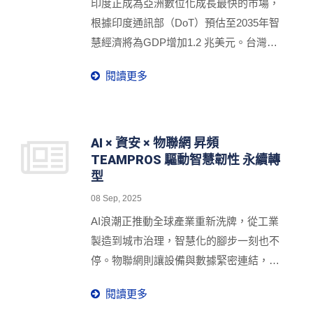
力，展示AIoT資安軟硬整合、跨系統遠端
印度正成為亞洲數位化成長最快的市場，
管理與邊緣韌性治理方案。透過智慧管理
根據印度通訊部（DoT）預估至2035年智
平台與安全設計的工業級通訊設備整合，
慧經濟將為GDP增加1.2 兆美元。台灣工
打造從邊緣設備、網路連結到系統管理的
業物聯網領導品牌昇頻（Proscend）於新
閱讀更多
完整智慧聯網架構，為智慧城市建立更安
德里盛大的 India Mobile Congress（IMC
全且具韌性的數位基礎。
2025） 亮相，在超過15萬人次參與的國際
盛會中，以「Secure AIoT Solutions For
Industrial Transformation」為主軸，展示
AI × 資安 × 物聯網 昇頻
TEAMPROS 驅動智慧韌性 永續轉
AI智慧分析、資安防護與工業物聯網創新
型
整合成果，並轉化為可持續發展的生態鏈
優勢，攜手台灣資安與AI合作夥伴，協助
08 Sep, 2025
印度電信與自動工控領域邁向高效、安全
AI浪潮正推動全球產業重新洗牌，從工業
與永續的智慧升級。秉持「跨域協作、共
製造到城市治理，智慧化的腳步一刻也不
榮共創」的使命，昇頻不僅以卓越的軟硬
停。物聯網則讓設備與數據緊密連結，但
整合能力打造台灣精品級工業物聯網解決
資安威脅亦隨之升級。當「效率」與「風
閱讀更多
方案，更成為推動台印產業深度合作的加
險」並肩而行，產業要如何在轉型路上穩