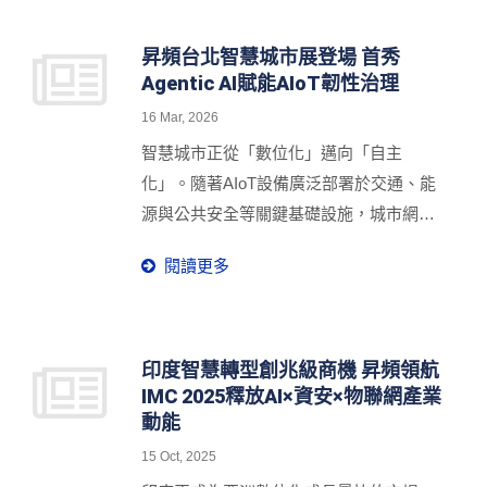
仍可確保4K 360度全景影像不中斷回傳。
城市展，首度發表智慧代理型 Agentic AI
觀眾可透過360度全景環繞直播，如同親
工業物聯網解決方案，並接軌國際智慧城
昇頻台北智慧城市展登場 首秀
臨現場般感受粉紅超跑穿梭人海的慶典氛
Agentic AI賦能AIoT韌性治理
市，展開深度交流，期盼鏈結全球夥伴的
圍，實現高機動、不中斷的沉浸式即時影
協作力量，共同實踐更安全、高效且具韌
16 Mar, 2026
像體驗。
性的治理願景。
智慧城市正從「數位化」邁向「自主
化」。隨著AIoT設備廣泛部署於交通、能
源與公共安全等關鍵基礎設施，城市網路
面臨設備分散、架構複雜與資安風險升高
閱讀更多
等挑戰。如何提升邊緣網路的安全與營運
韌性，已成為智慧城市治理的重要關鍵。
台灣工業物聯網領導廠商昇頻
（Proscend）將於 2026台北智慧城市展
印度智慧轉型創兆級商機 昇頻領航
IMC 2025釋放AI×資安×物聯網產業
以「AIoT Edge Resilience（AIoT邊緣安全
動能
韌性）」為核心主軸參展（Booth No.
P402ab）。融合Agentic AI自主協作能
15 Oct, 2025