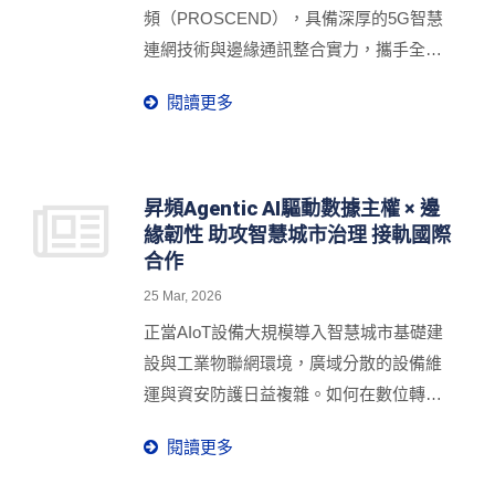
邊緣資安防護與智慧聯網治理解方，強化
頻（PROSCEND），具備深厚的5G智慧
企業面對分散式網路環境的防禦能力與營
連網技術與邊緣通訊整合實力，攜手全景
運韌性，實現全域可視、全程可管、全時
直播影像專家達標智源，共創5G行動直播
維運的智慧治理。
閱讀更多
應用生態系。透過Rogy360 Pro 5G全景即
時影像直播系統，自4月12日起實境轉播
全台規模最大、最具指標性的「粉紅超
跑」媽祖遶境活動，在高密度人流與長距
昇頻Agentic AI驅動數據主權 × 邊
緣韌性 助攻智慧城市治理 接軌國際
離移動場域中，全面展現即時影像傳輸的
合作
穩定性與行動通訊的強韌性。此系統整合
昇頻 M351-5G 工業級5G路由器的高頻
25 Mar, 2026
寬、低延遲與穩定連線能力，透過模組化
正當AIoT設備大規模導入智慧城市基礎建
設計打造可快速部署的行動直播解決方
設與工業物聯網環境，廣域分散的設備維
案，不僅實現如SNG實境轉播般的即時串
運與資安防護日益複雜。如何在數位轉型
流能力，同時降低佈建門檻與人力成本，
過程中保障數據主權並強化營運韌性，已
閱讀更多
大幅提升活動機動性與現場執行效率。即
成為企業與城市治理的關鍵考驗。昇頻
使在基地台頻繁切換與網路壅塞環境下，
（Proscend）於 2026 智慧城市展暨淨零