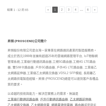
數據傳輸環境。
…
«
1
2
3
4
6
»
結果 1 - 12 的 65
昇頻 (PROSCEND)公司簡介
昇頻股份有限公司是台灣一家專業在網路通訊產業的製造服務商。
成立於西元1999年並擁有超過25年的雲端網路管理平台, IoT物聯網
管理系統,工業級行動通訊路由器,工規5G路由器,工規4G LTE路由
器, 雙SIM卡路由器, 戶外5G路由器, 戶外4G LTE路由器, 工業級乙
太網路延伸器,工業級乙太網路交換器,VDSL2 SFP模組, 長距離乙
太網路供電製造經驗，昇頻 (PROSCEND)總是可以達到客戶各種品
質的要求。
以卓越的技術與能力，解決您實務上的需求，無論是
工業級行動通訊路由器
,
戶外行動通訊路由器
,
乙太網路延伸器
,
乙太網路交換器
,
乙太網路供電
,
網路電源供電器
,
路由器
或是惡劣