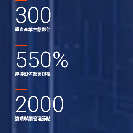
300
垂直產業生態夥伴
550
%
連接設備部署規模
2000
遠端聯網管理節點