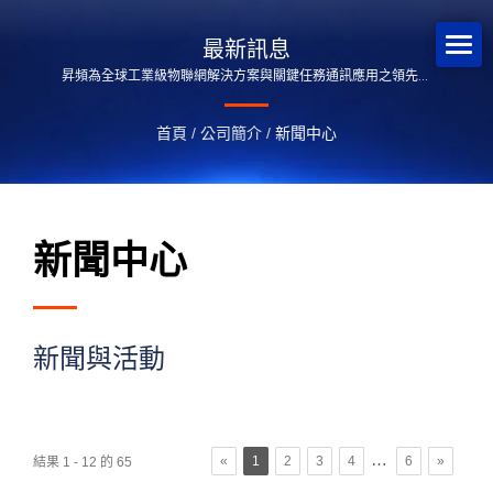
最新訊息
昇頻為全球工業級物聯網解決方案與關鍵任務通訊應用之領先供
應商。
首頁
/
公司簡介
/
新聞中心
新聞中心
新聞與活動
…
«
1
2
3
4
6
»
結果 1 - 12 的 65