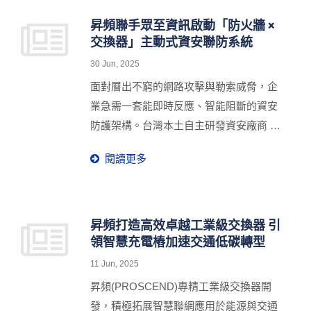
可能。
昇頻聯手眾至資訊啟動「防火牆 ×
交換器」主動式資安聯防系統
30 Jun, 2025
面對層出不窮的網路攻擊與勒索威脅，企
業急需一套能即時反應、智能阻斷的資安
防護架構。台灣本土自主研發資安廠商 眾
至資訊（ShareTech） 與工業物聯網專家
閱讀更多
昇頻（Proscend） 攜手合作，正式推出全
新 「防火牆＋交換器聯防機制」。透過設
備間的通訊協作，達成異常流量即時阻
斷、橫向移動自動隔離的雙重資安防線，
昇頻打造高效卓越工業級交換器 引
領智慧充電樁加速交通低碳轉型
協助企業有效防範內部擴散型攻擊，全面
升級防護力道。
11 Jun, 2025
昇頻(PROSCEND)專精工業級交換器開
發，積極拓展智慧聯網應用於能源與交通