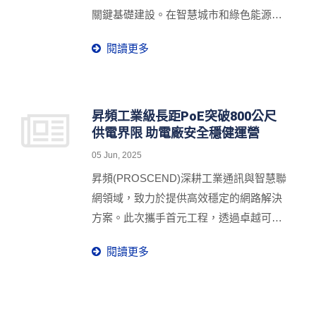
關鍵基礎建設。在智慧城市和綠色能源轉
型的浪潮中， 昇頻的工業級網管型交換器
閱讀更多
850G-12PI與區塊證科技攜手合作，成功
應用於區快充的充電樁高效網路解決方
案，為充電樁上的攝影機、電錶、刷卡機
及充電器提供穩定的PoE電力和網路訊
昇頻工業級長距PoE突破800公尺
供電界限 助電廠安全穩健運營
號，展現了物聯網技術在城市流動領域的
巨大潛力。
05 Jun, 2025
昇頻(PROSCEND)深耕工業通訊與智慧聯
網領域，致力於提供高效穩定的網路解決
方案。此次攜手首元工程，透過卓越可靠
的工業級長距離乙太網路供電方案，成功
閱讀更多
改善台灣火力發電廠因佈線距離過長所造
成的網路連接不穩問題。此創新應用不僅
提升監控效能，更為客戶打造穩定安全的