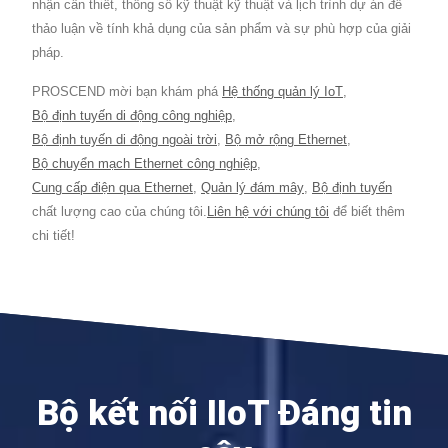
nhận cần thiết, thông số kỹ thuật kỹ thuật và lịch trình dự án để
thảo luận về tính khả dụng của sản phẩm và sự phù hợp của giải
pháp.
PROSCEND mời bạn khám phá
Hệ thống quản lý IoT
,
Bộ định tuyến di động công nghiệp
,
Bộ định tuyến di động ngoài trời
,
Bộ mở rộng Ethernet
,
Bộ chuyển mạch Ethernet công nghiệp
,
Cung cấp điện qua Ethernet
,
Quản lý đám mây
,
Bộ định tuyến
chất lượng cao của chúng tôi.
Liên hệ với chúng tôi
để biết thêm
chi tiết!
Bộ kết nối IIoT Đáng tin