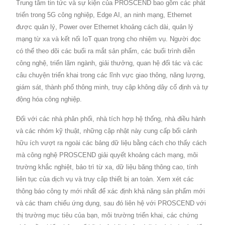
Israel Và Nhiều Quốc Gia Khác.
Trung tâm tin tức và sự kiện của PROSCEND bao gồm các phát
Động Hiệu Quả Và Liên Tục Của Các Ứng
triển trong 5G công nghiệp, Edge AI, an ninh mạng, Ethernet
Dụng IoT. PROSCEND Đã Gây Ấn Tượng
được quản lý, Power over Ethernet khoảng cách dài, quản lý
Mạnh Với Khách Tham Quan Tại
mạng từ xa và kết nối IoT quan trọng cho nhiệm vụ. Người đọc
có thể theo dõi các buổi ra mắt sản phẩm, các buổi trình diễn
Embedded World 2019 Với Khả Năng
công nghệ, triển lãm ngành, giải thưởng, quan hệ đối tác và các
Phần Cứng Và Phần Mềm Mạnh Mẽ Của
câu chuyện triển khai trong các lĩnh vực giao thông, năng lượng,
Nó.
giám sát, thành phố thông minh, truy cập không dây cố định và tự
động hóa công nghiệp.
Đối với các nhà phân phối, nhà tích hợp hệ thống, nhà điều hành
và các nhóm kỹ thuật, những cập nhật này cung cấp bối cảnh
hữu ích vượt ra ngoài các bảng dữ liệu bằng cách cho thấy cách
mà công nghệ PROSCEND giải quyết khoảng cách mạng, môi
trường khắc nghiệt, bảo trì từ xa, dữ liệu băng thông cao, tính
liên tục của dịch vụ và truy cập thiết bị an toàn. Xem xét các
thông báo công ty mới nhất để xác định khả năng sản phẩm mới
và các tham chiếu ứng dụng, sau đó liên hệ với PROSCEND với
thị trường mục tiêu của bạn, môi trường triển khai, các chứng