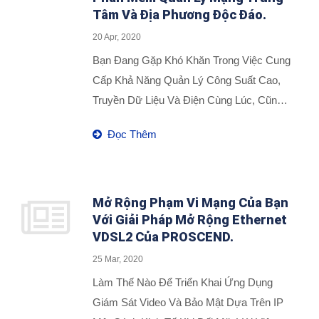
Hợp Thực Tế Mà Một Trong Những
Tâm Và Địa Phương Độc Đáo.
Khách Hàng Của Chúng Tôi Đã Sử Dụng
20 Apr, 2020
Ở Các Thành Phố Châu Âu, Cách Tích
Bạn Đang Gặp Khó Khăn Trong Việc Cung
Hợp Bộ Định Tuyến Di Động Công Nghiệp
Cấp Khả Năng Quản Lý Công Suất Cao,
Nhỏ Gọn Của PROSCEND Với Hộp Đa
Truyền Dữ Liệu Và Điện Cùng Lúc, Cũng
Phương Tiện Số IPTV Của Họ Để Có
Như Mở Rộng Mạng Fiber-To-Ethernet
Được Tín Hiệu Tốt Cho Các Xe Du Lịch.
Đọc Thêm
Một Cách Kinh Tế Trên Cơ Sở Hạ Tầng
Ethernet Hiện Có? Để Đáp Ứng Các Ứng
Dụng Yêu Cầu Công Suất Cao Bằng Cách
Đảm Bảo Công Nghệ Power Over
Mở Rộng Phạm Vi Mạng Của Bạn
Với Giải Pháp Mở Rộng Ethernet
Ethernet (PoE) Cho Tương Lai,
VDSL2 Của PROSCEND.
PROSCEND Ra Mắt Sản Phẩm Công
Nghiệp Cứng Cáp Theo Tiêu Chuẩn IEEE
25 Mar, 2020
802.3bt. Gia Đình Bộ Chuyển Đổi Gigabit
Làm Thế Nào Để Triển Khai Ứng Dụng
Fiber-To-Ethernet PoE Bao Gồm 1 Cổng
Giám Sát Video Và Bảo Mật Dựa Trên IP