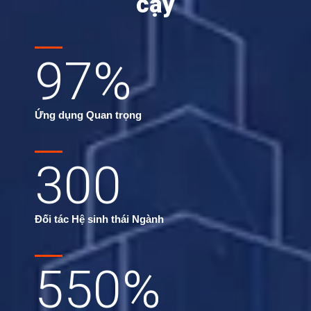
cậy
97
%
Ứng dụng Quan trọng
300
Đối tác Hệ sinh thái Ngành
550
%