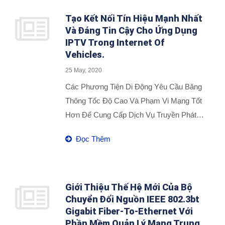
Tạo Kết Nối Tín Hiệu Mạnh Nhất
Và Đáng Tin Cậy Cho Ứng Dụng
IPTV Trong Internet Of
Vehicles.
25 May, 2020
Các Phương Tiện Di Động Yêu Cầu Băng
Thông Tốc Độ Cao Và Phạm Vi Mạng Tốt
Hơn Để Cung Cấp Dịch Vụ Truyền Phát
Phương Tiện Truyền Thông Trong Ứng
Đọc Thêm
Dụng IPTV Không Dây (Internet Protocol
Television), Tuy Nhiên Tình Hình Này Khó
Thực Hiện Thông Qua Các Mạng Không
Dây Dựa Trên IP, Đặc Biệt Là Đối Với Các
Giới Thiệu Thế Hệ Mới Của Bộ
Chuyển Đổi Nguồn IEEE 802.3bt
Phương Tiện Giải Trí (RVs), Xe Tải Và Đội
Gigabit Fiber-To-Ethernet Với
Xe. PROSCEND Chia Sẻ Một Trường
Phần Mềm Quản Lý Mạng Trung