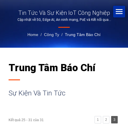
Tin Tức Và Sự Kiện IoT Công Nghiệp
Cập nhật về 5G, Edge AI, An ninh mạng, PoE và Kết nối quan
trọng.
Home
/
Công Ty
/
Trung Tâm Báo Chí
Trung Tâm Báo Chí
Sự Kiện Và Tin Tức
1
2
3
Kết quả 25 - 31 của 31