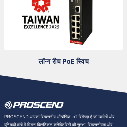
लॉन्ग रीच PoE स्विच
PROSCEND आपका विश्वसनीय औद्योगिक IoT विशेषज्ञ है जो उद्योगों और
बुनियादी ढांचे में मिशन-क्रिटिकल कनेक्टिविटी की सुरक्षा, विश्वसनीयता और