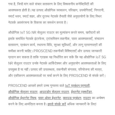
गया है, जिन्हें मांग वाले संचार वातावरण के लिए विश्वसनीय कनेक्टिविटी की
आवश्यकता होती है।यह उत्पाद औद्योगिक स्वचालन, परिवहन, उपयोगिताएँ, निगरानी,
स्मार्ट भवन, स्मार्ट शहर, और दूरस्थ नेटवर्क तैनाती जैसे अनुप्रयोगों के लिए स्थिर
नेटवर्क अवसंरचना के विकास का समर्थन करता है।
औद्योगिक IoT 5G NR सेलुलर राउटर का मूल्यांकन करते समय, खरीदारों को
इसके समर्थित नेटवर्क इंटरफेस, ट्रांसमिशन तकनीक, पावर आवश्यकताएँ, संचालन
वातावरण, प्रबंधन कार्य, स्थापना विधि, सुरक्षा सुविधाएँ, और लागू प्रमाणपत्रों की
समीक्षा करनी चाहिए।PROSCEND तकनीकी विशिष्टताएँ और उत्पाद जानकारी
प्रदान कर सकता है ताकि ग्राहक यह निर्धारित कर सकें कि यह औद्योगिक IoT 5G
NR सेलुलर राउटर उनके नेटवर्क आर्किटेक्चर और अनुप्रयोग आवश्यकताओं के लिए
उपयुक्त है या नहीं।उत्पाद की उपलब्धता, तकनीकी संगतता, परियोजना की मात्रा,
और एकीकरण आवश्यकताओं पर चर्चा करने के लिए PROSCEND से संपर्क करें।
PROSCEND आपको हमारे उच्च गुणवत्ता वाले
IoT प्रबंधन प्रणाली
,
औद्योगिक सेलुलर राउटर
,
आउटडोर सेलुलर राउटर
,
ईथरनेट एक्सटेंडर
,
औद्योगिक ईथरनेट स्विच
,
पावर ओवर ईथरनेट
,
क्लाउड प्रबंधन
,
राउटर
का अन्वेषण
करने के लिए आमंत्रित करता है।
हमसे संपर्क करें
अधिक जानकारी के लिए!