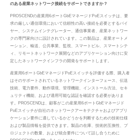
のある産業ネットワーク接続をサポートできますか？
PROSCENDの産業用6ポートGbEマネージドPoEスイッチは、要
求の厳しい通信環境において信頼性の高い接続を必要とするバイ
ヤー、システムインテグレーター、通信事業者、産業ネットワー
クの専門家向けに設計されています。この製品は、産業オートメ
ーション、輸送、公共事業、監視、スマートビル、スマートシテ
ィ、リモートネットワーク展開などのアプリケーション向けに安
定したネットワークインフラの開発をサポートします。
産業用6ポートGbEマネージドPoEスイッチを評価する際、購入者
はそのサポートされているネットワークインターフェース、伝送
技術、電力要件、動作環境、管理機能、インストール方法、セキ
ュリティ機能、および適用可能な認証を確認する必要がありま
す。PROSCENDは、顧客がこの産業用6ポートGbEマネージド
PoEスイッチが自社のネットワークアーキテクチャおよびアプリ
ケーション要件に適しているかどうかを判断するための技術仕様
および製品情報を提供できます。製品の在庫、技術的互換性、プ
ロジェクトの数量、および統合要件について話し合うために