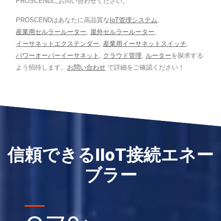
PROSCENDにお問い合わせください。
PROSCENDはあなたに高品質な
IoT管理システム
,
産業用セルラールーター
,
屋外セルラールーター
,
イーサネットエクステンダー
,
産業用イーサネットスイッチ
,
パワーオーバーイーサネット
,
クラウド管理
,
ルーター
を探求する
よう招待します。
お問い合わせ
で詳細をご確認ください！
信頼できるIIoT接続エネー
ブラー