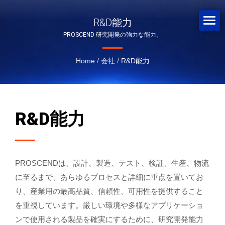
R&D能力
PROSCEND 研究開発の強力な能力。
Home
/
会社
/
R&D能力
R&D能力
PROSCENDは、設計、製造、テスト、検証、生産、物流
に至るまで、あらゆるプロセスと詳細に重点を置いてお
り、産業用の最高品質、信頼性、可用性を提供すること
を重視しています。厳しい環境や多様なアプリケーショ
ンで使用される製品を確実にするために、研究開発能力