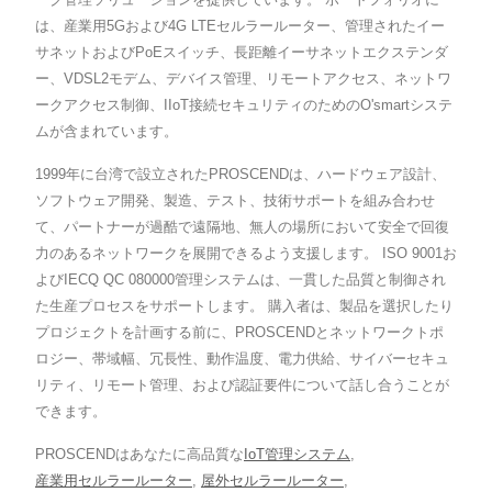
は、産業用5Gおよび4G LTEセルラールーター、管理されたイー
サネットおよびPoEスイッチ、長距離イーサネットエクステンダ
ー、VDSL2モデム、デバイス管理、リモートアクセス、ネットワ
ークアクセス制御、IIoT接続セキュリティのためのO'smartシステ
ムが含まれています。
1999年に台湾で設立されたPROSCENDは、ハードウェア設計、
ソフトウェア開発、製造、テスト、技術サポートを組み合わせ
て、パートナーが過酷で遠隔地、無人の場所において安全で回復
力のあるネットワークを展開できるよう支援します。 ISO 9001お
よびIECQ QC 080000管理システムは、一貫した品質と制御され
た生産プロセスをサポートします。 購入者は、製品を選択したり
プロジェクトを計画する前に、PROSCENDとネットワークトポ
ロジー、帯域幅、冗長性、動作温度、電力供給、サイバーセキュ
リティ、リモート管理、および認証要件について話し合うことが
できます。
PROSCENDはあなたに高品質な
IoT管理システム
,
産業用セルラールーター
,
屋外セルラールーター
,