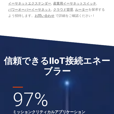
イーサネットエクステンダー
,
産業用イーサネットスイッチ
,
パワーオーバーイーサネット
,
クラウド管理
,
ルーター
を探求する
よう招待します。
お問い合わせ
で詳細をご確認ください！
信頼できるIIoT接続エネー
ブラー
97
%
ミッションクリティカルアプリケーション