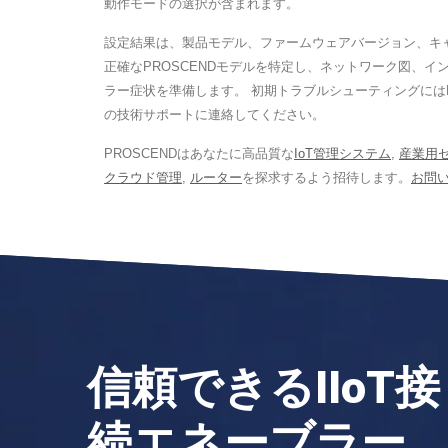
動作モードの選択が含まれます。
設定結果は、製品モデル、ファームウェアバージョン、キ
正確なPROSCENDモデルを特定し、ネットワーク図、
ラー症状を準備します。 初期トラブルシューティングには
の技術サポートに連絡してください。
PROSCENDはあなたに高品質な
IoT管理システム
,
産業用
クラウド管理
,
ルーター
を探求するよう招待します。
お問
信頼できるIIoT接
続エネーブラー