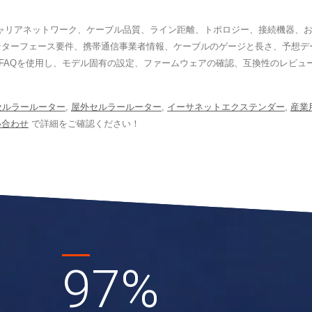
ャリアネットワーク、ケーブル品質、ライン距離、トポロジー、接続機器、お
インターフェース要件、携帯通信事業者情報、ケーブルのゲージと長さ、予想
FAQを使用し、モデル固有の設定、ファームウェアの確認、互換性のレビュー
セルラールーター
,
屋外セルラールーター
,
イーサネットエクステンダー
,
産業
い合わせ
で詳細をご確認ください！
97
%