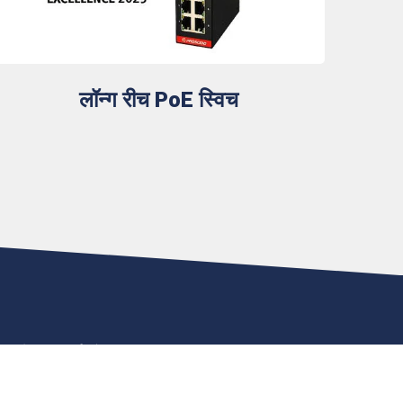
लॉन्ग रीच PoE स्विच
ापन के लिए समर्पित है।