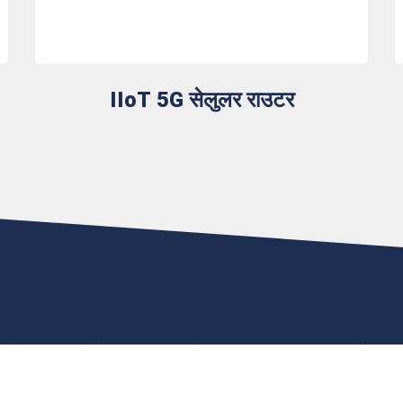
IIoT 5G सेलुलर राउटर
र बुनियादी ढांचे में मिशन-क्रिटिकल कनेक्टिविटी की सुरक्षा, विश्वसनीयता और लचील