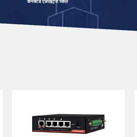
कनेक्टेड एंडपॉइंट्स स्केल