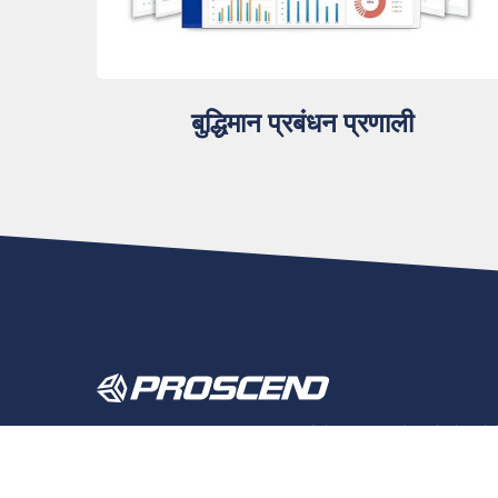
बुद्धिमान प्रबंधन प्रणाली
PROSCEND आपका विश्वसनीय औद्योगिक IoT विशेषज्ञ है जो उद्योगों औ