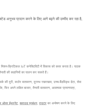
ेड अनुभव प्रदान करने के लिए आगे बढ़ने की उम्मीद कर रहा है,
र मिशन-क्रिटिकल IoT कनेक्टिविटी में विकास को कवर करता है। पाठक
में तैनाती की कहानियों का पालन कर सकते हैं।
वर्क की दूरी, कठोर वातावरण, दूरस्थ रखरखाव, उच्च-बैंडविड्थ डेटा, सेवा
सके, फिर अपने लक्षित बाजार, तैनाती वातावरण, आवश्यक प्रमाणपत्र,
वर ओवर ईथरनेट
,
क्लाउड प्रबंधन
,
राउटर
का अन्वेषण करने के लिए