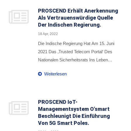
PROSCEND Erhält Anerkennung
Als Vertrauenswürdige Quelle
Der Indischen Regierung.
18 Apr, 2022
Die Indische Regierung Hat Am 15. Juni
2021 Das ‚Trusted Telecom Portal‘ Des
Nationalen Sicherheitsrats Ins Leben
Gerufen, Um Den Wachsenden
Weiterlesen
Sicherheits- Und Schutzbedenken Für
Landesweite Netzwerke Und Die Daten
Des Landes Zu Begegnen. PROSCEND
Ist Eines Der Wenigen Unternehmen, Das
PROSCEND IoT-
Managementsystem O'smart
Die Genehmigung ‚Vertraute Quellen‘ Von
Beschleunigt Die Einführung
Der Nationalen Sicherheitsrichtlinie Für
Von 5G Smart Poles.
Den Telekommunikationssektor (NSDTS)