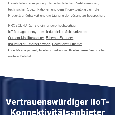
Lastanalyse Zu Verbinden Oder
Bereitstellungsumgebung, den erforderlichen Zertifizierungen,
Funktionen Wie Den Abrechnungsservice
technischen Spezifikationen und dem Projektzeitplan, um die
Zu Nutzen. Für Die Cybersicherheit Bietet
Produktverfügbarkeit und die Eignung der Lösung zu besprechen.
Der M330-W5 Industrial Cellular Router
PROSCEND lädt Sie ein, unsere hochwertigen
Nicht Nur MAC-, URL- Und IP-Filter Zur
IoT-Managementsystem
,
Industrieller Mobilfunkrouter
,
Verbesserung Der Effektiven
Outdoor-Mobilfunkrouter
,
Ethernet-Extender
,
Sicherheitsmechanismen, Sondern
Industrieller Ethernet-Switch
,
Power over Ethernet
,
Cloud-Management
Unterstützt Auch OpenVPN, OpenVPN
,
Router
zu erkunden.
Kontaktieren Sie uns
für
weitere Details!
(TLS) Und IPSec, Um Einen
Verschlüsselten Remote-Zugriff Zu
Gewährleisten.
Vertrauenswürdiger IIoT-
Konnektivitätsanbieter