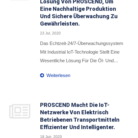
Lösung Von PROSCEND, Um
Lösungen.
Zu Steuern. Dieses Mobile Solarsystem
Eine Nachhaltige Produktion
Und Sichere Überwachung Zu
Wurde Bereits Von Einem Weltweit
Gewährleisten.
Führenden Elektrofahrzeughersteller,
Einem Erstklassigen Smartphone-
23 Jul, 2020
Hersteller Und Einer Bekannten Luft- Und
Das Echtzeit-24/7-Überwachungssystem
Raumfahrtbehörde Eingesetzt.
Mit Industrial IoT-Technologie Stellt Eine
PROSCEND Integriert Den Industriellen
Wesentliche Lösung Für Die Öl- Und
Mobilfunkrouter M330-W5 Und Das
Gasindustrie Dar, Um Notfallsituationen,
Weiterlesen
Cloudbasierte IoT-Verwaltungssystem
Die Überwachung Von Anlagen Und Die
ISMS Mit Einem MPPT-Solarladeregler,
Vorausschauende Wartung Zu Bewältigen.
Um Die Bereitstellung Ihrer Vernetzten
Es Ist Jedoch Eine Herausforderung, Eine
Geräte Zu Vereinfachen Und Probleme In
Zuverlässige Netzwerkverbindung Und
PROSCEND Macht Die IoT-
Echtzeit Zu Identifizieren, Systeme
Netzwerke Von Elektrisch
Ausreichende Stromversorgung Für Die
Betriebenen Transportmitteln
Remote Zu Verwalten Und Betriebskosten
Überwachungsinfrastruktur
Effizienter Und Intelligenter.
Zu Senken.
Sicherzustellen, Da Sich Die Öltanks In
18 Jun, 2020