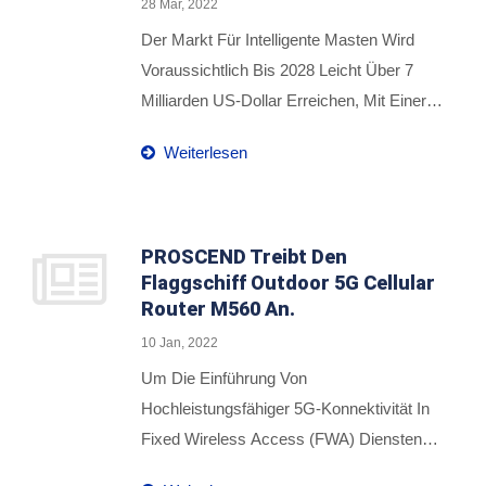
28 Mar, 2022
Erhalten Hat. Diese Richtlinie Besagt,
Dass Telekommunikationsdienstanbieter
Der Markt Für Intelligente Masten Wird
(TSPs) Verpflichtet Sind, In Ihren
Voraussichtlich Bis 2028 Leicht Über 7
Netzwerken Nur Die Neuen
Milliarden US-Dollar Erreichen, Mit Einer
Telekommunikationsprodukte Zu
Jährlichen Wachstumsrate Von 28,5%, So
Weiterlesen
Verbinden, Die Als ‚Vertrauenswürdige
Navigant Research. Mit Der Skalierung
Produkte‘ Von ‚Vertrauenswürdigen
Der 5G-Smart-Pol-Bereitstellung Auf
Quellen‘ Bezeichnet Werden.
Tausende Geografisch Verteilte
Knotenpunkte In Unterschiedlichen
PROSCEND Treibt Den
Flaggschiff Outdoor 5G Cellular
Umgebungen Stellen Sich Entscheidende
Router M560 An.
Herausforderungen Dar, Wie Zentrales
Management, Vereinfachte Bereitstellung
10 Jan, 2022
Und Echtzeit-Überwachung Aller Geräte
Um Die Einführung Von
Über Netzwerke Angeboten Werden
Hochleistungsfähiger 5G-Konnektivität In
Können, Um Den Administratoren Zu
Fixed Wireless Access (FWA) Diensten
Helfen, Jederzeit Den Überblick Über Die
Zu Beschleunigen, Veröffentlicht