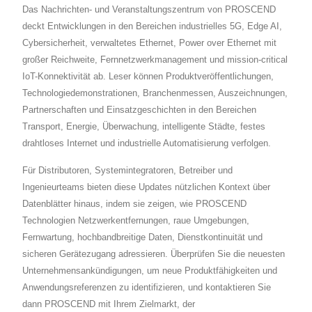
Ausgelegt, Produktivität Und
Mobilen Geräten Wie Smartphones Und
Das Nachrichten- und Veranstaltungszentrum von PROSCEND
Betriebskostenkontrolle
Tablets Zu Messen, Zu Sammeln, Zu
deckt Entwicklungen in den Bereichen industrielles 5G, Edge AI,
Aufrechtzuerhalten. Sie Benötigen Die
Übertragen Und Anzuzeigen.
Cybersicherheit, verwaltetes Ethernet, Power over Ethernet mit
Fähigkeit, Entfernte Geräte, Alarme,
PROSCEND Bietet Eine Perfekt
großer Reichweite, Fernnetzwerkmanagement und mission-critical
IoT-Konnektivität ab. Leser können Produktveröffentlichungen,
Ereignisse Und Außendienstmitarbeiter Zu
Kostengünstige Lösung, Um Intelligente
Technologiedemonstrationen, Branchenmessen, Auszeichnungen,
Überwachen Und Zu Verwalten.
Ladeinfrastrukturen Sicherer Und
Partnerschaften und Einsatzgeschichten in den Bereichen
Zuverlässiger Für Datenkommunikation
Transport, Energie, Überwachung, intelligente Städte, festes
Und Verbindungsvorgänge Zu Machen.
drahtloses Internet und industrielle Automatisierung verfolgen.
'PROSCEND' Hat Den M330-W5
Für Distributoren, Systemintegratoren, Betreiber und
Industrie-Cellular-Router Eingeführt, Der
Ingenieurteams bieten diese Updates nützlichen Kontext über
LTE, WiFi, RS-485-Serienschnittstelle Und
Datenblätter hinaus, indem sie zeigen, wie PROSCEND
Ethernet Verwendet, Um Sich Nahtlos In
Technologien Netzwerkentfernungen, raue Umgebungen,
Umfangreiche Datensysteme Von
Fernwartung, hochbandbreitige Daten, Dienstkontinuität und
Intelligenten Ladestationen In
sicheren Gerätezugang adressieren. Überprüfen Sie die neuesten
Unternehmensankündigungen, um neue Produktfähigkeiten und
Fernsteuersysteme Zu Integrieren, Sie Mit
Anwendungsreferenzen zu identifizieren, und kontaktieren Sie
Den Energieversorgungsnetzen Für
dann PROSCEND mit Ihrem Zielmarkt, der