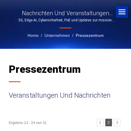
Nachrichten Und Veranstaltungen
5G, Edge AI, Cybersicherheit, PoE und Updates zur mission-
Zum Industriellen IoT
kritischen Konnektivität
Home
/
Unternehmen
/
Pressezentrum
Pressezentrum
Veranstaltungen Und Nachrichten
1
2
3
Ergebnis 13 - 24 von 31