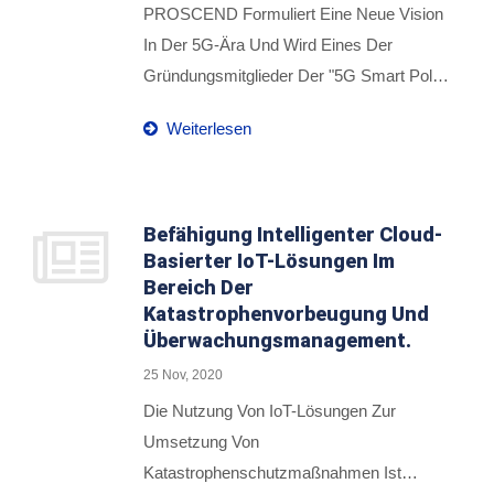
Anwendungen, Einschließlich
PROSCEND Formuliert Eine Neue Vision
Ladestationen Für Elektrofahrzeuge (EVs),
In Der 5G-Ära Und Wird Eines Der
Parkplätze, Flottenmanagement Und
Gründungsmitglieder Der "5G Smart Pole
Logistik, Usw.
Standard Förderallianz". Mit Starker
Weiterlesen
Unterstützung Der Taiwanesischen
Regierung Haben Viele Bekannte
Taiwanesische Hersteller Und
Telekommunikationsanbieter Mitgewirkt,
Befähigung Intelligenter Cloud-
Basierter IoT-Lösungen Im
Wie Pegatron Corporation, Foxconn
Bereich Der
Technology, Chunghwa Telecom Und
Katastrophenvorbeugung Und
Delta Usw. Die Mission Dieses
Überwachungsmanagement.
Bündnisses Besteht Darin, Die
25 Nov, 2020
Technologische Benchmark Für 5G-
Die Nutzung Von IoT-Lösungen Zur
Smart-Pole Anzuführen Und Gemeinsam
Umsetzung Von
Geschäftsmöglichkeiten In Den Globalen
Katastrophenschutzmaßnahmen Ist
Märkten Zu Schaffen. Die