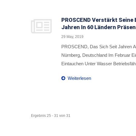
Vollständige Palette Von Industrieta
Verkehrsprojekten Eingeführt Wurde. 
Kommunikationslösungen Von PROSCE
PROSCEND Verstärkt Seine B
Jahren In 60 Ländern Präsen
In Den Vereinigten Staaten, Deutschla
29 May, 2019
PROSCEND, Das Sich Seit Jahren Auf 
Nürnberg, Deutschland Im Februar Ein
Eintauchen Unter Wasser Betriebsfäh
Management System (ISMS) Vorgestellt
Weiterlesen
Zu Behalten Und Bei Bedarf Aus Der 
Gewährleisten. PROSCEND Beeindruc
Ergebnis 25 - 31 von 31