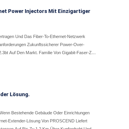
et Power Injectors Mit Einzigartiger
bertragen Und Das Fiber-To-Ethernet-Netzwerk
sanforderungen Zukunftssicherer Power-Over-
3bt Auf Den Markt. Familie Von Gigabit-Faser-Zu-
altete Leistungsausgabe Von Bis Zu 90 Watt An
000 Base-TX IEEE 802.3bt PoE, 202MP, Die Bis Zu
n, Netzwerkmanagement-Software Und Doppelten
P Stromschutz Zur Redundanz Und Funktionieren In
der Lösung.
, Wenn Bestehende Gebäude Oder Einrichtungen
hernet-Extender-Lösung Von PROSCEND Liefert
stanzen Auf Bis Zu 1,2 Km Über Kupferdraht Und