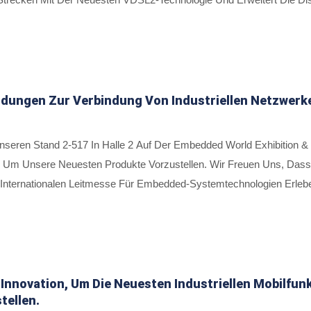
lkabel. Diese Lösung, Die Die Leistungsfähigkeit Vorhandener Kupfe
Und Leichten Anwendungen Eingesetzt, Wie Z.B. Verkehrssicherung
dungen Zur Verbindung Von Industriellen Netzwerk
eren Stand 2-517 In Halle 2 Auf Der Embedded World Exhibition & 
 Um Unsere Neuesten Produkte Vorzustellen. Wir Freuen Uns, Dass
Internationalen Leitmesse Für Embedded-Systemtechnologien Erleb
ntelligentere Lösungen Für Das Internet Der Dinge (IoT) Und Das Ind
den Auf Der Embedded World 2020 Besondere Highlights Präsenti
nnovation, Um Die Neuesten Industriellen Mobilfunk
ellen.