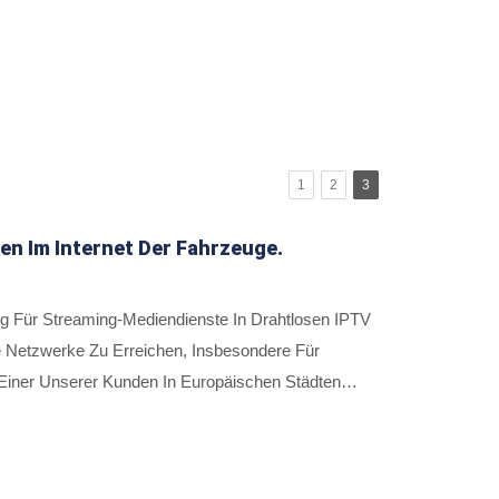
1
2
3
n Im Internet Der Fahrzeuge.
g Für Streaming-Mediendienste In Drahtlosen IPTV
se Netzwerke Zu Erreichen, Insbesondere Für
 Einer Unserer Kunden In Europäischen Städten
italmultimedia-Box Integriert, Um Einen Guten