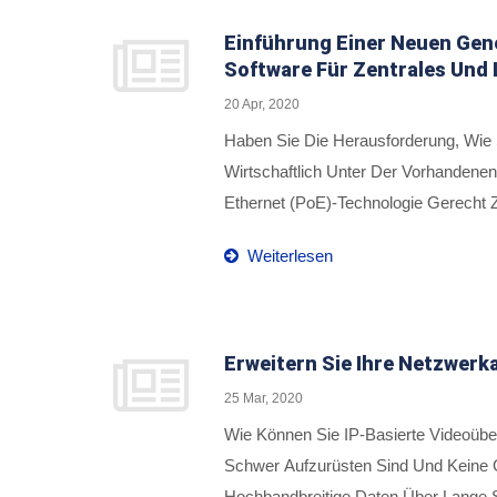
Einführung Einer Neuen Gene
Software Für Zentrales Und
20 Apr, 2020
Haben Sie Die Herausforderung, Wie 
Wirtschaftlich Unter Der Vorhandene
Ethernet (PoE)-Technologie Gerecht 
Ethernet-PoE-Injektoren, Die 1 10/1
Weiterlesen
Einem Einzelnen Port Durch Die Nutz
120 Watt Leistungsausgabe An Anges
DC-Stromanschlüssen Bieten Die Lit
Einem Weiten Temperaturbereich Von 
Erweitern Sie Ihre Netzwer
25 Mar, 2020
Wie Können Sie IP-Basierte Videoüb
Schwer Aufzurüsten Sind Und Keine 
Hochbandbreitige Daten Über Lange S