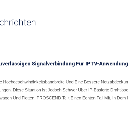
chrichten
Zuverlässigen Signalverbindung Für IPTV-Anwendunge
ne Hochgeschwindigkeitsbandbreite Und Eine Bessere Netzabdeckun
dungen. Diese Situation Ist Jedoch Schwer Über IP-Basierte Drahtlo
twagen Und Flotten. PROSCEND Teilt Einen Echten Fall Mit, In Dem
en Industriellen Mobilfunkrouter Von PROSCEND Mit Ihrer IPTV-Dig
halten.