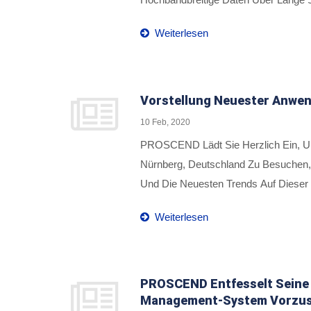
Auf Hervorragende 1,8 Km Über Koaxia
Weiterlesen
Einer Vielzahl Von Anspruchsvollen 
Gebäudeaufzügen.
Vorstellung Neuester Anwen
10 Feb, 2020
PROSCEND Lädt Sie Herzlich Ein, Uns
Nürnberg, Deutschland Zu Besuchen,
Und Die Neuesten Trends Auf Dieser 
Zu Beschleunigen, Um Schnellere Und I
Weiterlesen
Die Vorführungen Von PROSCEND Wer
PROSCEND Entfesselt Seine I
Management-System Vorzust