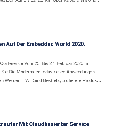
rbasierter Ethernet-Geräte Erweitert, Wurde In
ssystemen Und Der Sicherheitsverwaltung Von
en Auf Der Embedded World 2020.
Conference Vom 25. Bis 27. Februar 2020 In
 Sie Die Modernsten Industriellen Anwendungen
en Werden. Wir Sind Bestrebt, Sicherere Produkte
ustrielle Internet Der Dinge (IIoT) Zu Schaffen.
eren.
router Mit Cloudbasierter Service-