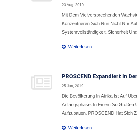
23 Aug, 2019
Mit Dem Vielversprechenden Wachstum
Konzentrieren Sich Nun Nicht Nur Auf
Systemvollständigkeit, Sicherheit Un
Managementsystem Einzusetzen, Um E
Weiterlesen
Der Kunden Gerecht Zu Werden, Engag
Wertsteigerndes ISMS (Integriertes
Zu Erfüllen.
PROSCEND Expandiert In Den
25 Jun, 2019
Die Bevölkerung In Afrika Ist Auf Üb
Anfangsphase. In Einem So Großen U
Aufzubauen. PROSCEND Hat Sich Zun
Bereich Geworden. In Den Letzten F
Weiterlesen
Switch-Produkten Entwickelt, Sonder