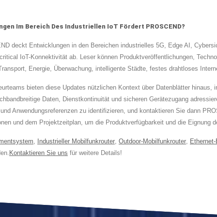
ngen Im Bereich Des Industriellen IoT Fördert PROSCEND?
deckt Entwicklungen in den Bereichen industrielles 5G, Edge AI, Cybersich
ritical IoT-Konnektivität ab. Leser können Produktveröffentlichungen, Tec
ansport, Energie, Überwachung, intelligente Städte, festes drahtloses Interne
nieurteams bieten diese Updates nützlichen Kontext über Datenblätter hinau
bandbreitige Daten, Dienstkontinuität und sicheren Gerätezugang adressier
nd Anwendungsreferenzen zu identifizieren, und kontaktieren Sie dann PRO
tionen und dem Projektzeitplan, um die Produktverfügbarkeit und die Eignung
mentsystem
,
Industrieller Mobilfunkrouter
,
Outdoor-Mobilfunkrouter
,
Ethernet-
en.
Kontaktieren Sie uns
für weitere Details!