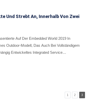
en, Kraftwerken Und Intelligenten
chen Unterstützungskraft Haben Die Industriellen
onalen Kunden Gewonnen Und Wurden Erfolgreich
 Und Strebt An, Innerhalb Von Zwei
äsentierte Auf Der Embedded World 2019 In
ormes Outdoor-Modell, Das Auch Bei Vollständigem
ängig Entwickeltes Integrated Service
ilft, Stets Den Zustand Ihrer Maschinen Im Blick
chen Betrieb Von IoT-Anwendungen Zu
rdware- Und Softwarefähigkeiten.
1
2
3