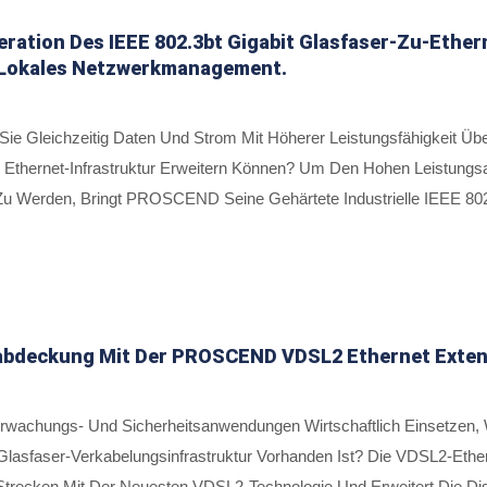
ration Des IEEE 802.3bt Gigabit Glasfaser-Zu-Ethern
 Lokales Netzwerkmanagement.
Sie Gleichzeitig Daten Und Strom Mit Höherer Leistungsfähigkeit Ü
n Ethernet-Infrastruktur Erweitern Können? Um Den Hohen Leistung
Zu Werden, Bringt PROSCEND Seine Gehärtete Industrielle IEEE 802.
00/1000 Base-TX IEEE 802.3bt PoE, 201MP, Beinhaltet Und Eine Verw
ung Von Vier Paaren Von Ethernet-Kabeln Bietet, Sowie 2 10/100/1
chlossene Geräte (PDs) Liefert. Mit Einem Ultrakompakten Desig
e Managed Industrial Fiber-To-Ethernet PoE-Injektoren 201MP/202M
-40 Bis 75°C.
kabdeckung Mit Der PROSCEND VDSL2 Ethernet Exten
erwachungs- Und Sicherheitsanwendungen Wirtschaftlich Einsetzen
Glasfaser-Verkabelungsinfrastruktur Vorhanden Ist? Die VDSL2-Et
trecken Mit Der Neuesten VDSL2-Technologie Und Erweitert Die Di