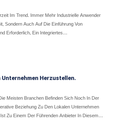
eit Im Trend. Immer Mehr Industrielle Anwender
it, Sondern Auch Auf Die Einführung Von
Erforderlich, Ein Integriertes
v Zu Überwachen. Um Den Dringenden Bedürfnissen
riellen Mobilfunkroutern Und Bietet Ein
mentsystem, Um Echtzeit-Fernsteuerungslösungen
n Unternehmen Herzustellen.
 Die Meisten Branchen Befinden Sich Noch In Der
perative Beziehung Zu Den Lokalen Unternehmen
t Zu Einem Der Führenden Anbieter In Diesem
dustrietauglichen DSL- Und Long Reach PoE-
munikationslösungen Gewidmet, Indem Eine