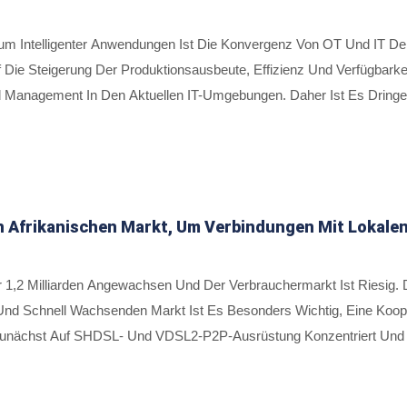
 Intelligenter Anwendungen Ist Die Konvergenz Von OT Und IT Derz
 Die Steigerung Der Produktionsausbeute, Effizienz Und Verfügbarke
d Management In Den Aktuellen IT-Umgebungen. Daher Ist Es Dringend 
ine Große Anzahl Von Geräten An Entfernten Standorten Effekti
iert Sich PROSCEND Für Die Entwicklung Von Spezialisierten Indust
 Service Management System), Ein Cloudbasiertes Netzwerkmanage
 Afrikanischen Markt, Um Verbindungen Mit Lokale
er 1,2 Milliarden Angewachsen Und Der Verbrauchermarkt Ist Riesig.
nd Schnell Wachsenden Markt Ist Es Besonders Wichtig, Eine Koo
ächst Auf SHDSL- Und VDSL2-P2P-Ausrüstung Konzentriert Und Is
ünf Jahren Hat PROSCEND Nicht Nur Eine Komplette Palette Von In
n Sich Auch Der Entwicklung Von Industrietauglichen Mobilen Kom