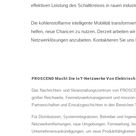
effektiven Leistung des Schaltkreises in rauen indu
Die kohlenstoffarme intelligente Mobilität transform
helfen, neue Chancen zu nutzen. Derzeit arbeiten wi
Netzwerklösungen anzubieten. Kontaktieren Sie uns b
PROSCEND Macht Die IoT-Netzwerke Von Elektrisch Be
Das Nachrichten- und Veranstaltungszentrum von PROSCEND 
großer Reichweite, Fernnetzwerkmanagement und mission-c
Partnerschaften und Einsatzgeschichten in den Bereichen Tr
Für Distributoren, Systemintegratoren, Betreiber und Inge
Netzwerkentfernungen, raue Umgebungen, Fernwartung, hoch
Unternehmensankündigungen, um neue Produktfähigkeiten u