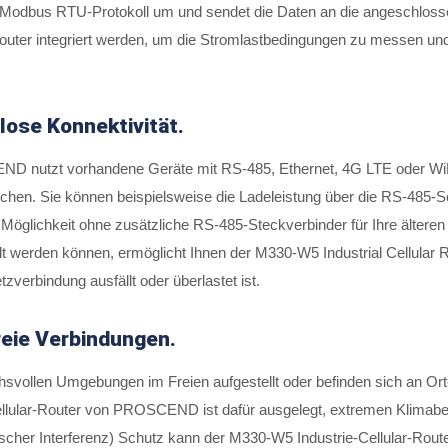
odbus RTU-Protokoll um und sendet die Daten an die angeschloss
uter integriert werden, um die Stromlastbedingungen zu messen und
lose Konnektivität.
ND nutzt vorhandene Geräte mit RS-485, Ethernet, 4G LTE oder WiF
en. Sie können beispielsweise die Ladeleistung über die RS-485-Sch
he Möglichkeit ohne zusätzliche RS-485-Steckverbinder für Ihre älteren
llt werden können, ermöglicht Ihnen der M330-W5 Industrial Cellular
verbindung ausfällt oder überlastet ist.
eie Verbindungen.
hsvollen Umgebungen im Freien aufgestellt oder befinden sich an Ort
ellular-Router von PROSCEND ist dafür ausgelegt, extremen Klimabe
ischer Interferenz) Schutz kann der M330-W5 Industrie-Cellular-Rout