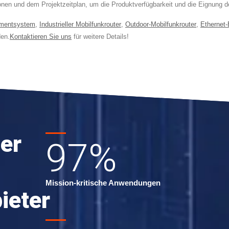
tionen und dem Projektzeitplan, um die Produktverfügbarkeit und die Eignung
mentsystem
,
Industrieller Mobilfunkrouter
,
Outdoor-Mobilfunkrouter
,
Ethernet-
en.
Kontaktieren Sie uns
für weitere Details!
er
97
%
Mission-kritische Anwendungen
ieter