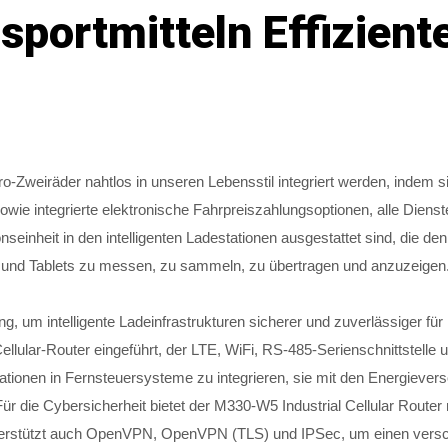
sportmitteln Effizient
tro-Zweiräder nahtlos in unseren Lebensstil integriert werden, indem
sowie integrierte elektronische Fahrpreiszahlungsoptionen, alle Dien
einheit in den intelligenten Ladestationen ausgestattet sind, die 
 und Tablets zu messen, zu sammeln, zu übertragen und anzuzeigen
, um intelligente Ladeinfrastrukturen sicherer und zuverlässiger 
lar-Router eingeführt, der LTE, WiFi, RS-485-Serienschnittstelle u
tionen in Fernsteuersysteme zu integrieren, sie mit den Energiever
r die Cybersicherheit bietet der M330-W5 Industrial Cellular Router
terstützt auch OpenVPN, OpenVPN (TLS) und IPSec, um einen versch