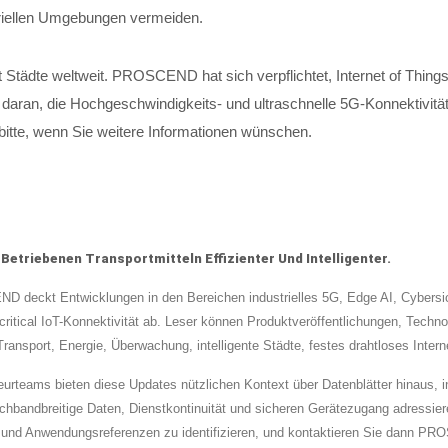
striellen Umgebungen vermeiden.
iert Städte weltweit. PROSCEND hat sich verpflichtet, Internet of Th
r daran, die Hochgeschwindigkeits- und ultraschnelle 5G-Konnektivit
itte, wenn Sie weitere Informationen wünschen.
triebenen Transportmitteln Effizienter Und Intelligenter.
deckt Entwicklungen in den Bereichen industrielles 5G, Edge AI, Cybersich
ritical IoT-Konnektivität ab. Leser können Produktveröffentlichungen, Tec
ansport, Energie, Überwachung, intelligente Städte, festes drahtloses Interne
nieurteams bieten diese Updates nützlichen Kontext über Datenblätter hinau
bandbreitige Daten, Dienstkontinuität und sicheren Gerätezugang adressier
nd Anwendungsreferenzen zu identifizieren, und kontaktieren Sie dann PRO