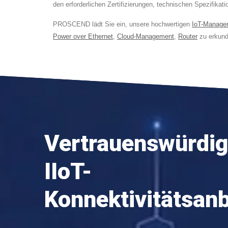
den erforderlichen Zertifizierungen, technischen Spezifika
PROSCEND lädt Sie ein, unsere hochwertigen
IoT-Manage
Power over Ethernet
,
Cloud-Management
,
Router
zu erkund
Vertrauenswürdig
IIoT-
Konnektivitätsanb