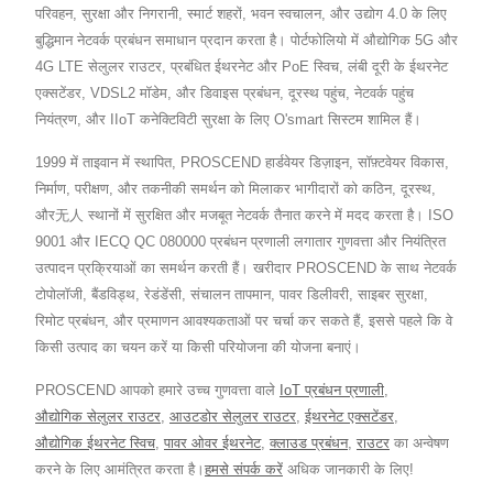
परिवहन, सुरक्षा और निगरानी, स्मार्ट शहरों, भवन स्वचालन, और उद्योग 4.0 के लिए
बुद्धिमान नेटवर्क प्रबंधन समाधान प्रदान करता है। पोर्टफोलियो में औद्योगिक 5G और
4G LTE सेलुलर राउटर, प्रबंधित ईथरनेट और PoE स्विच, लंबी दूरी के ईथरनेट
एक्सटेंडर, VDSL2 मॉडेम, और डिवाइस प्रबंधन, दूरस्थ पहुंच, नेटवर्क पहुंच
नियंत्रण, और IIoT कनेक्टिविटी सुरक्षा के लिए O'smart सिस्टम शामिल हैं।
1999 में ताइवान में स्थापित, PROSCEND हार्डवेयर डिज़ाइन, सॉफ़्टवेयर विकास,
निर्माण, परीक्षण, और तकनीकी समर्थन को मिलाकर भागीदारों को कठिन, दूरस्थ,
और无人 स्थानों में सुरक्षित और मजबूत नेटवर्क तैनात करने में मदद करता है। ISO
9001 और IECQ QC 080000 प्रबंधन प्रणाली लगातार गुणवत्ता और नियंत्रित
उत्पादन प्रक्रियाओं का समर्थन करती हैं। खरीदार PROSCEND के साथ नेटवर्क
टोपोलॉजी, बैंडविड्थ, रेडंडेंसी, संचालन तापमान, पावर डिलीवरी, साइबर सुरक्षा,
रिमोट प्रबंधन, और प्रमाणन आवश्यकताओं पर चर्चा कर सकते हैं, इससे पहले कि वे
किसी उत्पाद का चयन करें या किसी परियोजना की योजना बनाएं।
PROSCEND आपको हमारे उच्च गुणवत्ता वाले
IoT प्रबंधन प्रणाली
,
औद्योगिक सेलुलर राउटर
,
आउटडोर सेलुलर राउटर
,
ईथरनेट एक्सटेंडर
,
औद्योगिक ईथरनेट स्विच
,
पावर ओवर ईथरनेट
,
क्लाउड प्रबंधन
,
राउटर
का अन्वेषण
करने के लिए आमंत्रित करता है।
हमसे संपर्क करें
अधिक जानकारी के लिए!