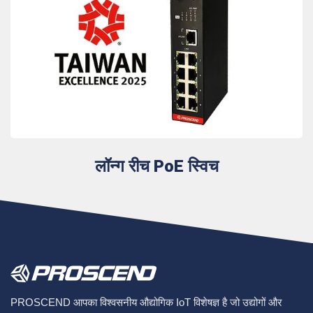
लॉन्ग रीच PoE स्विच
PROSCEND आपका विश्वसनीय औद्योगिक IoT विशेषज्ञ है जो उद्योगों और