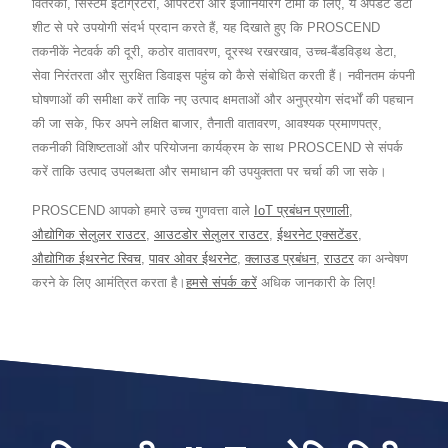
वितरकों, सिस्टम इंटीग्रेटरों, ऑपरेटरों और इंजीनियरिंग टीमों के लिए, ये अपडेट डेटा
शीट से परे उपयोगी संदर्भ प्रदान करते हैं, यह दिखाते हुए कि PROSCEND
तकनीकें नेटवर्क की दूरी, कठोर वातावरण, दूरस्थ रखरखाव, उच्च-बैंडविड्थ डेटा,
सेवा निरंतरता और सुरक्षित डिवाइस पहुंच को कैसे संबोधित करती हैं। नवीनतम कंपनी
घोषणाओं की समीक्षा करें ताकि नए उत्पाद क्षमताओं और अनुप्रयोग संदर्भों की पहचान
की जा सके, फिर अपने लक्षित बाजार, तैनाती वातावरण, आवश्यक प्रमाणपत्र,
तकनीकी विशिष्टताओं और परियोजना कार्यक्रम के साथ PROSCEND से संपर्क
करें ताकि उत्पाद उपलब्धता और समाधान की उपयुक्तता पर चर्चा की जा सके।
PROSCEND आपको हमारे उच्च गुणवत्ता वाले
IoT प्रबंधन प्रणाली
,
औद्योगिक सेलुलर राउटर
,
आउटडोर सेलुलर राउटर
,
ईथरनेट एक्सटेंडर
,
औद्योगिक ईथरनेट स्विच
,
पावर ओवर ईथरनेट
,
क्लाउड प्रबंधन
,
राउटर
का अन्वेषण
करने के लिए आमंत्रित करता है।
हमसे संपर्क करें
अधिक जानकारी के लिए!