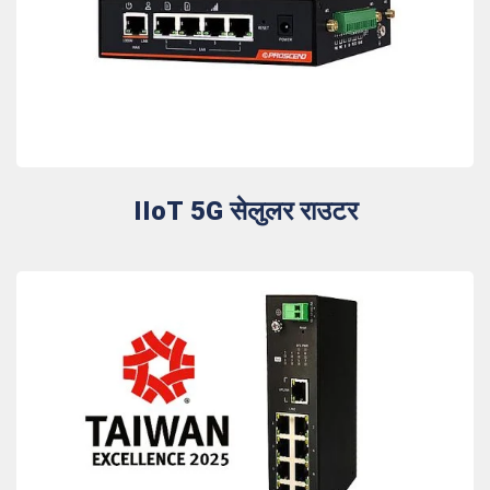
IIoT 5G सेलुलर राउटर