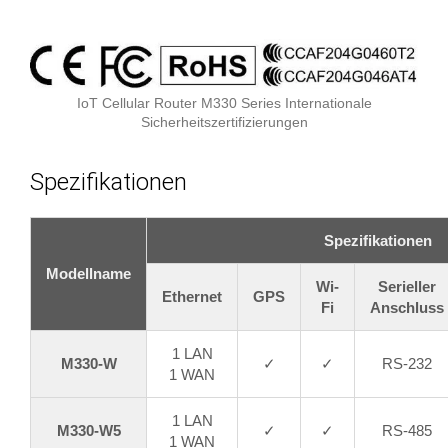
IoT Cellular Router M330 Series Internationale
Sicherheitszertifizierungen
Spezifikationen
Spezifikationen
Modellname
Wi-
Serieller
Ethernet
GPS
Fi
Anschluss
1 LAN
M330-W
✓
✓
RS-232
1 WAN
1 LAN
M330-W5
✓
✓
RS-485
1 WAN