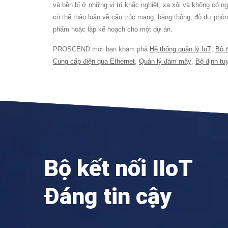
và bền bỉ ở những vị trí khắc nghiệt, xa xôi và không có
có thể thảo luận về cấu trúc mạng, băng thông, độ dự ph
phẩm hoặc lập kế hoạch cho một dự án.
PROSCEND mời bạn khám phá
Hệ thống quản lý IoT
,
Bộ đ
Cung cấp điện qua Ethernet
,
Quản lý đám mây
,
Bộ định tu
Bộ kết nối IIoT
Đáng tin cậy