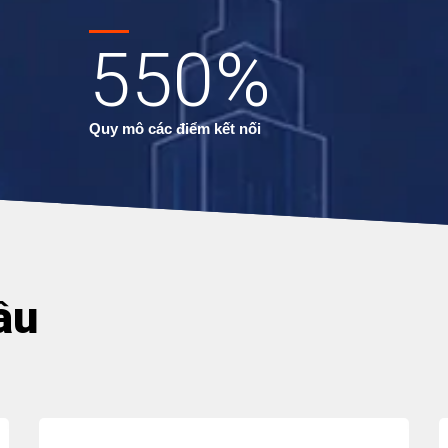
550
%
Quy mô các điểm kết nối
ầu