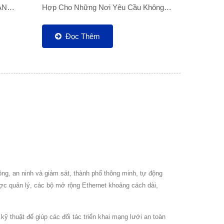
AN
Hợp Cho Những Nơi Yêu Cầu Không
Kích
Gian Nhỏ, Mạng Không Dây Và Các
p...
Đường Hầm VPN An Toàn Do Tích
Đọc Thêm
Hợp...
g, an ninh và giám sát, thành phố thông minh, tự động
ợc quản lý, các bộ mở rộng Ethernet khoảng cách dài,
 thuật để giúp các đối tác triển khai mạng lưới an toàn