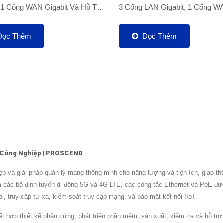
, 1 Cổng WAN Gigabit Và Hỗ Trợ
3 Cổng LAN Gigabit, 1 Cổng W
 Để Kích Hoạt Các Ứng Dụng
Gigabit Và Hỗ Trợ SIM Kép Để 
hiệp Quan Trọng Và Kết...
Hoạt Các Ứng Dụng Công Nghiệ
Đọc Thêm
Đọc Thêm
g Công Nghiệp | PROSCEND
à giải pháp quản lý mạng thông minh cho năng lượng và tiện ích, giao thôn
 các bộ định tuyến di động 5G và 4G LTE, các công tắc Ethernet và PoE đư
, truy cập từ xa, kiểm soát truy cập mạng, và bảo mật kết nối IIoT.
ợp thiết kế phần cứng, phát triển phần mềm, sản xuất, kiểm tra và hỗ trợ kỹ