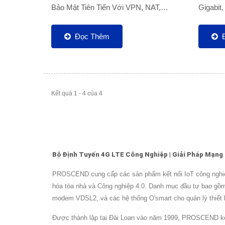
Bảo Mật Tiên Tiến Với VPN, NAT,
Gigabit
Tường Lửa Và IPS Để Đảm Bảo
SIM Kép
Truyền Dữ Liệu An Toàn. Với Việc Hỗ...
Công Ng
Đọc Thêm
Kết quả 1 - 4 của 4
Bộ Định Tuyến 4G LTE Công Nghiệp | Giải Pháp Mạn
PROSCEND cung cấp các sản phẩm kết nối IoT công nghiệp v
hóa tòa nhà và Công nghiệp 4.0. Danh mục đầu tư bao gồm
modem VDSL2, và các hệ thống O'smart cho quản lý thiết bị
Được thành lập tại Đài Loan vào năm 1999, PROSCEND kết h