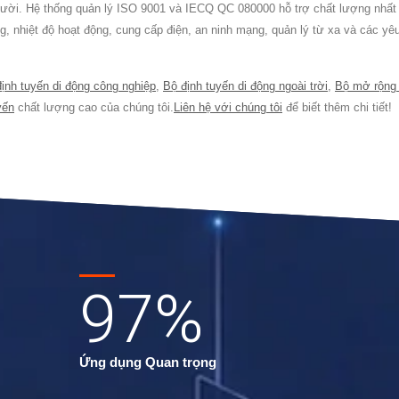
 người. Hệ thống quản lý ISO 9001 và IECQ QC 080000 hỗ trợ chất lượng nhấ
òng, nhiệt độ hoạt động, cung cấp điện, an ninh mạng, quản lý từ xa và cá
ịnh tuyến di động công nghiệp
,
Bộ định tuyến di động ngoài trời
,
Bộ mở rộng 
yến
chất lượng cao của chúng tôi.
Liên hệ với chúng tôi
để biết thêm chi tiết!
97
%
Ứng dụng Quan trọng