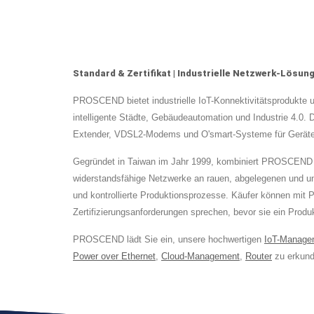
Standard & Zertifikat | Industrielle Netzwerk-Lösu
PROSCEND bietet industrielle IoT-Konnektivitätsprodukte 
intelligente Städte, Gebäudeautomation und Industrie 4.0. 
Extender, VDSL2-Modems und O'smart-Systeme für Gerätema
Gegründet in Taiwan im Jahr 1999, kombiniert PROSCEND Ha
widerstandsfähige Netzwerke an rauen, abgelegenen und u
und kontrollierte Produktionsprozesse. Käufer können mit
Zertifizierungsanforderungen sprechen, bevor sie ein Produ
PROSCEND lädt Sie ein, unsere hochwertigen
IoT-Manage
Power over Ethernet
,
Cloud-Management
,
Router
zu erkund