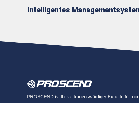
Intelligentes Managementsyste
PROSCEND ist Ihr vertrauenswürdiger Experte für industr
verschiedenen Branchen und Infrastrukturen widmet.
Copyright © 2026
Proscend Communications Inc.
All Rights Reser
Consulted & Designed by
Ready-Market