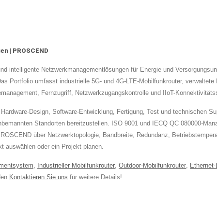
ngen | PROSCEND
und intelligente Netzwerkmanagementlösungen für Energie und Versorgungsu
Das Portfolio umfasst industrielle 5G- und 4G-LTE-Mobilfunkrouter, verwaltet
nagement, Fernzugriff, Netzwerkzugangskontrolle und IIoT-Konnektivitätss
rdware-Design, Software-Entwicklung, Fertigung, Test und technischen Supp
nbemannten Standorten bereitzustellen. ISO 9001 und IECQ QC 080000-Mana
 PROSCEND über Netzwerktopologie, Bandbreite, Redundanz, Betriebstemperat
kt auswählen oder ein Projekt planen.
mentsystem
,
Industrieller Mobilfunkrouter
,
Outdoor-Mobilfunkrouter
,
Ethernet-
en.
Kontaktieren Sie uns
für weitere Details!