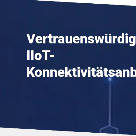
Vertrauenswürdig
IIoT-
Konnektivitätsanb