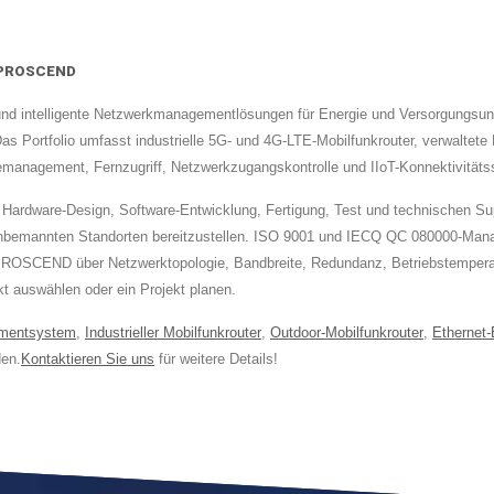
| PROSCEND
und intelligente Netzwerkmanagementlösungen für Energie und Versorgungsu
Das Portfolio umfasst industrielle 5G- und 4G-LTE-Mobilfunkrouter, verwaltet
nagement, Fernzugriff, Netzwerkzugangskontrolle und IIoT-Konnektivitätss
rdware-Design, Software-Entwicklung, Fertigung, Test und technischen Supp
nbemannten Standorten bereitzustellen. ISO 9001 und IECQ QC 080000-Mana
 PROSCEND über Netzwerktopologie, Bandbreite, Redundanz, Betriebstemperat
kt auswählen oder ein Projekt planen.
mentsystem
,
Industrieller Mobilfunkrouter
,
Outdoor-Mobilfunkrouter
,
Ethernet-
en.
Kontaktieren Sie uns
für weitere Details!