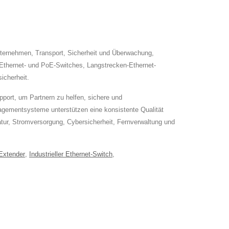
nternehmen, Transport, Sicherheit und Überwachung,
e Ethernet- und PoE-Switches, Langstrecken-Ethernet-
icherheit.
ort, um Partnern zu helfen, sichere und
gementsysteme unterstützen eine konsistente Qualität
ur, Stromversorgung, Cybersicherheit, Fernverwaltung und
Extender
,
Industrieller Ethernet-Switch
,