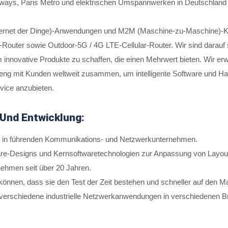
ays, Paris Metro und elektrischen Umspannwerken in Deutschland 
 (Internet der Dinge)-Anwendungen und M2M (Maschine-zu-Maschine)-Ko
ar-Router sowie Outdoor-5G / 4G LTE-Cellular-Router. Wir sind darauf
nnovative Produkte zu schaffen, die einen Mehrwert bieten. Wir er
ng mit Kunden weltweit zusammen, um intelligente Software und H
vice anzubieten.
Und Entwicklung:
g in führenden Kommunikations- und Netzwerkunternehmen.
re-Designs und Kernsoftwaretechnologien zur Anpassung von Layout,
ehmen seit über 20 Jahren.
 können, dass sie den Test der Zeit bestehen und schneller auf den 
ür verschiedene industrielle Netzwerkanwendungen in verschiedenen