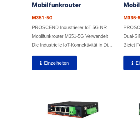
Mobilfunkrouter
Mobil
M351-5G
M335-
PROSCEND Industrieller IoT 5G NR
PROSCEN
Mobilfunkrouter M351-5G Verwandelt
Dual-SI
Die Industrielle IoT-Konnektivität In Die
Bietet F
5G-Ära. Das M351-5G Verfügt Über Ein
VPN, NA
Kompaktes Industriedesign, Einen
Sichere
Einzelheiten
Ei
Geringeren Stromverbrauch,...
Gewährl
Trägerag