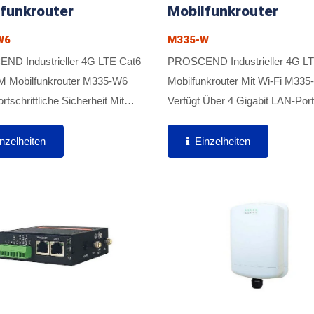
funkrouter
Mobilfunkrouter
W6
M335-W
D Industrieller 4G LTE Cat6
PROSCEND Industrieller 4G L
M Mobilfunkrouter M335-W6
Mobilfunkrouter Mit Wi-Fi M33
ortschrittliche Sicherheit Mit
Verfügt Über 4 Gigabit LAN-Port
T, Firewall Und IPS, Um Eine
Gigabit WAN-Port Und Unterstüt
 Datenübertragung Zu
SIM, Um Kritische Industrielle
nzelheiten
Einzelheiten
eisten. Mit Cat6-
Anwendungen Und Verschiedene
gregation...
Konnektivität...