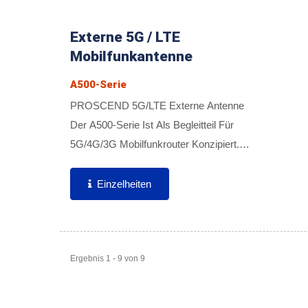
Externe 5G / LTE
Mobilfunkantenne
A500-Serie
PROSCEND 5G/LTE Externe Antenne
Der A500-Serie Ist Als Begleitteil Für
5G/4G/3G Mobilfunkrouter Konzipiert.
Eine Vielzahl Von Antennen Bietet Hohe
Zuverlässigkeit, Ausgezeichnete
Einzelheiten
Abdeckung, Hohe Effizienz...
Ergebnis 1 - 9 von 9