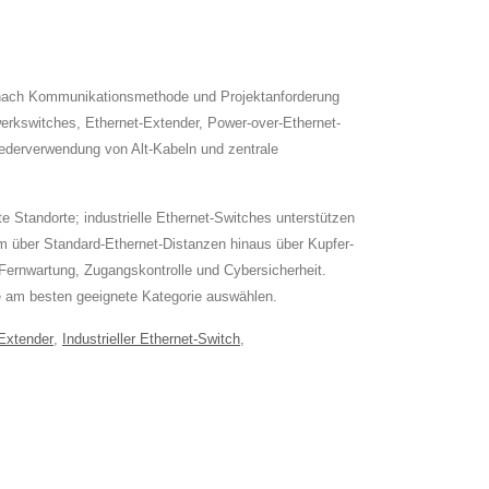
en nach Kommunikationsmethode und Projektanforderung
erkswitches, Ethernet-Extender, Power-over-Ethernet-
derverwendung von Alt-Kabeln und zentrale
e Standorte; industrielle Ethernet-Switches unterstützen
m über Standard-Ethernet-Distanzen hinaus über Kupfer-
 Fernwartung, Zugangskontrolle und Cybersicherheit.
ie am besten geeignete Kategorie auswählen.
Extender
,
Industrieller Ethernet-Switch
,