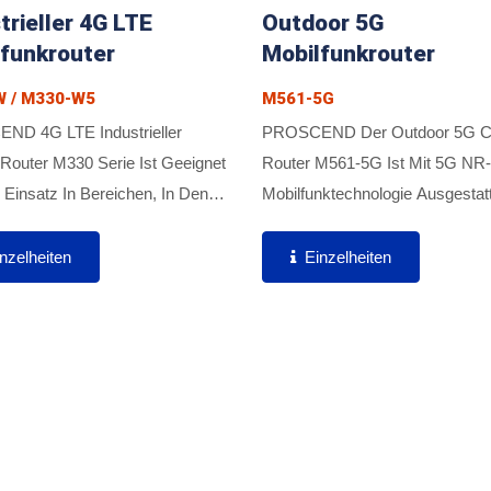
trieller 4G LTE
Outdoor 5G
funkrouter
Mobilfunkrouter
 / M330-W5
M561-5G
D 4G LTE Industrieller
PROSCEND Der Outdoor 5G Ce
 Router M330 Serie Ist Geeignet
Router M561-5G Ist Mit 5G NR-
 Einsatz In Bereichen, In Denen
Mobilfunktechnologie Ausgestat
 Platzbedarf, Drahtlose
Wurde Entwickelt, Um Fixed Wi
ung Und Sichere VPN-Tunnel
Access (FWA)-Anwendungen In
nzelheiten
Einzelheiten
lich Sind. Dank Seiner...
Oder 5G/LTE-Hybridnetzwerke
Bedienen....