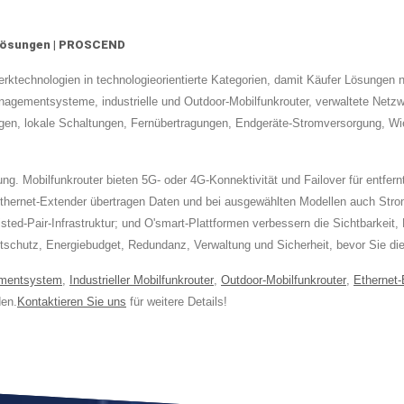
k-Lösungen | PROSCEND
werktechnologien in technologieorientierte Kategorien, damit Käufer Lösung
nagementsysteme, industrielle und Outdoor-Mobilfunkrouter, verwaltete Netzw
n, lokale Schaltungen, Fernübertragungen, Endgeräte-Stromversorgung, Wie
g. Mobilfunkrouter bieten 5G- oder 4G-Konnektivität und Failover für entfernt
Ethernet-Extender übertragen Daten und bei ausgewählten Modellen auch Stro
ed-Pair-Infrastruktur; und O'smart-Plattformen verbessern die Sichtbarkeit,
ltschutz, Energiebudget, Redundanz, Verwaltung und Sicherheit, bevor Sie d
mentsystem
,
Industrieller Mobilfunkrouter
,
Outdoor-Mobilfunkrouter
,
Ethernet-
en.
Kontaktieren Sie uns
für weitere Details!