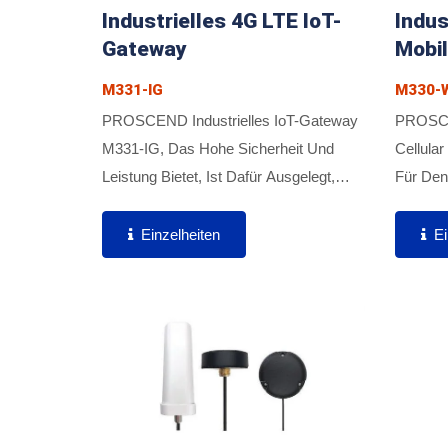
Industrielles 4G LTE IoT-
Indus
Gateway
Mobil
M331-IG
M330-W
PROSCEND Industrielles IoT-Gateway
PROSCEN
M331-IG, Das Hohe Sicherheit Und
Cellular
Leistung Bietet, Ist Dafür Ausgelegt,
Für Den
Daten Von Industriellen
Geringer
Automatisierungsgeräten Wie SPS,
Vernetz
Einzelheiten
Ei
Sensoren, Servos, HVAC-Systemen
Erforder
Und Wasserpumpen...