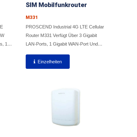
SIM Mobilfunkrouter
M331
TE
PROSCEND Industrial 4G LTE Cellular
5-W
Router M331 Verfügt Über 3 Gigabit
s, 1
LAN-Ports, 1 Gigabit WAN-Port Und
zt Dual-
Dual-SIM-Unterstützung, Um Kritische
Industrielle Anwendungen Und
Einzelheiten
 IoT-
Zuverlässige IoT-Konnektivität...