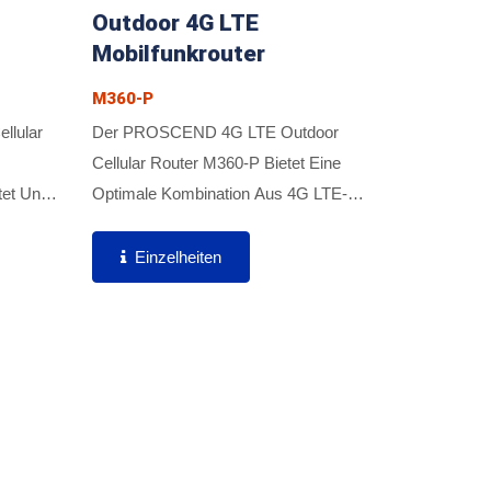
Outdoor 4G LTE
Mobilfunkrouter
M360-P
llular
Der PROSCEND 4G LTE Outdoor
Cellular Router M360-P Bietet Eine
tet Und
Optimale Kombination Aus 4G LTE-
reless
Technologie Und Hochleistungsantenne
 5G-
Für Verbesserte Leistung Und Starkes
Einzelheiten
n Zu
Signal, Sowie Ein Robustes IP67-
Gehäuse...