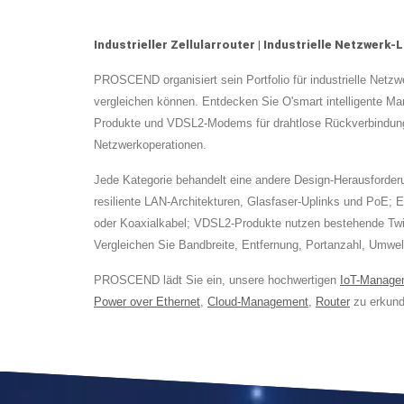
Industrieller Zellularrouter | Industrielle Netzwer
PROSCEND organisiert sein Portfolio für industrielle Netz
vergleichen können. Entdecken Sie O'smart intelligente Ma
Produkte und VDSL2-Modems für drahtlose Rückverbindunge
Netzwerkoperationen.
Jede Kategorie behandelt eine andere Design-Herausforderun
resiliente LAN-Architekturen, Glasfaser-Uplinks und PoE; 
oder Koaxialkabel; VDSL2-Produkte nutzen bestehende Twist
Vergleichen Sie Bandbreite, Entfernung, Portanzahl, Umwe
PROSCEND lädt Sie ein, unsere hochwertigen
IoT-Manage
Power over Ethernet
,
Cloud-Management
,
Router
zu erkund