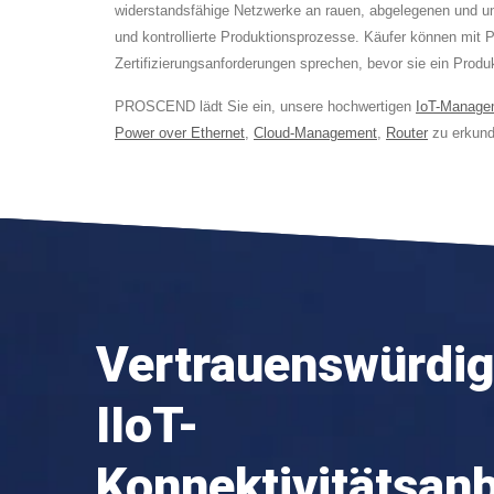
widerstandsfähige Netzwerke an rauen, abgelegenen und u
und kontrollierte Produktionsprozesse. Käufer können mit
Zertifizierungsanforderungen sprechen, bevor sie ein Produ
PROSCEND lädt Sie ein, unsere hochwertigen
IoT-Manage
Power over Ethernet
,
Cloud-Management
,
Router
zu erkund
Vertrauenswürdig
IIoT-
Konnektivitätsanb