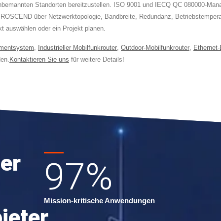
nbemannten Standorten bereitzustellen. ISO 9001 und IECQ QC 080000-Mana
 PROSCEND über Netzwerktopologie, Bandbreite, Redundanz, Betriebstemperat
kt auswählen oder ein Projekt planen.
mentsystem
,
Industrieller Mobilfunkrouter
,
Outdoor-Mobilfunkrouter
,
Ethernet-
en.
Kontaktieren Sie uns
für weitere Details!
er
97
%
Mission-kritische Anwendungen
ieter