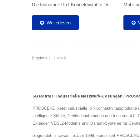
Die Industrielle IoT-Konnektivität In Die
Mobilfu
5G-Ära. Das M351-5G Verfügt Über Ein
Wurde E
Kompaktes Industriedesign, Einen
Access
Weiterlesen
Geringeren Stromverbrauch,...
Oder 5G
Bedienen
Ergebnis 1 - 2 von 2
5G Router | Industrielle Netzwerk-Lösungen | PROS
PROSCEND bietet industrielle IoT-Konnektivitätsprodukte 
intelligente Städte, Gebäudeautomation und Industrie 4.0. 
Extender, VDSL2-Modems und O'smart-Systeme für Gerätema
Gegründet in Taiwan im Jahr 1999, kombiniert PROSCEND Ha