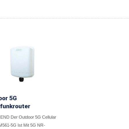
oor 5G
funkrouter
ND Der Outdoor 5G Cellular
M561-5G Ist Mit 5G NR-