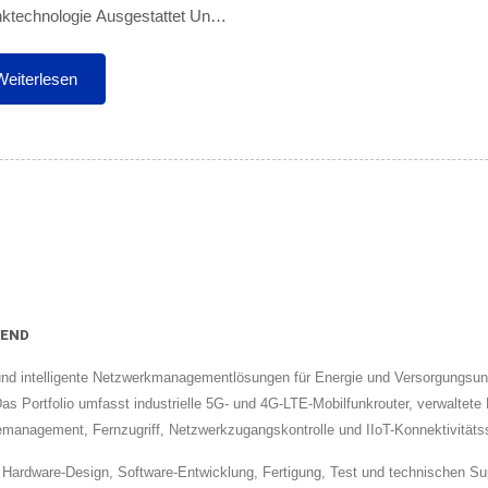
nktechnologie Ausgestattet Und
ntwickelt, Um Fixed Wireless
 (FWA)-Anwendungen In 5G-
Weiterlesen
/LTE-Hybridnetzwerken Zu
....
CEND
und intelligente Netzwerkmanagementlösungen für Energie und Versorgungsu
Das Portfolio umfasst industrielle 5G- und 4G-LTE-Mobilfunkrouter, verwaltet
nagement, Fernzugriff, Netzwerkzugangskontrolle und IIoT-Konnektivitätss
rdware-Design, Software-Entwicklung, Fertigung, Test und technischen Supp